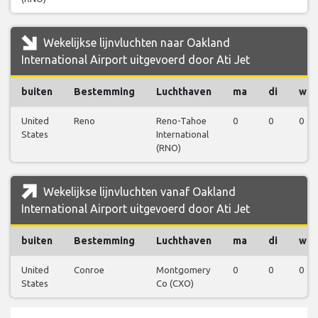
Wekelijkse lijnvluchten naar Oakland
International Airport uitgevoerd door Ati Jet
buiten
Bestemming
Luchthaven
ma
di
wo
United
Reno
Reno-Tahoe
0
0
0
States
International
(RNO)
Wekelijkse lijnvluchten vanaf Oakland
International Airport uitgevoerd door Ati Jet
buiten
Bestemming
Luchthaven
ma
di
wo
United
Conroe
Montgomery
0
0
0
States
Co (CXO)