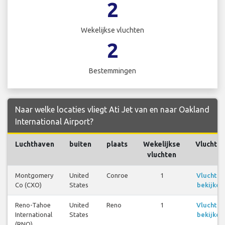
2
Wekelijkse vluchten
2
Bestemmingen
Naar welke locaties vliegt Ati Jet van en naar Oakland
International Airport?
Luchthaven
buiten
plaats
Wekelijkse
Vluchte
vluchten
Montgomery
United
Conroe
1
Vluchten
Co (CXO)
States
bekijken
Reno-Tahoe
United
Reno
1
Vluchten
International
States
bekijken
(RNO)