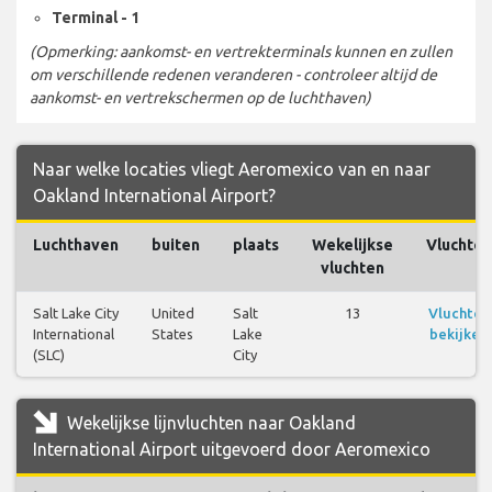
Terminal - 1
(Opmerking: aankomst- en vertrekterminals kunnen en zullen
om verschillende redenen veranderen - controleer altijd de
aankomst- en vertrekschermen op de luchthaven)
Naar welke locaties vliegt Aeromexico van en naar
Oakland International Airport?
Luchthaven
buiten
plaats
Wekelijkse
Vluchten
vluchten
Salt Lake City
United
Salt
13
Vluchten
International
States
Lake
bekijken
(SLC)
City
Wekelijkse lijnvluchten naar Oakland
International Airport uitgevoerd door Aeromexico