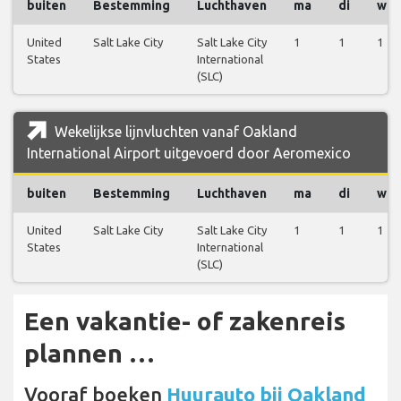
buiten
Bestemming
Luchthaven
ma
di
wo
United
Salt Lake City
Salt Lake City
1
1
1
States
International
(SLC)
Wekelijkse lijnvluchten vanaf Oakland
International Airport uitgevoerd door Aeromexico
buiten
Bestemming
Luchthaven
ma
di
wo
United
Salt Lake City
Salt Lake City
1
1
1
States
International
(SLC)
Een vakantie- of zakenreis
plannen …
Vooraf boeken
Huurauto bij Oakland