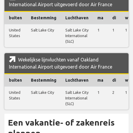
International Airport uitgevoerd door Air France
buiten
Bestemming
Luchthaven
ma
di
wo
United
Salt Lake City
Salt Lake City
1
1
1
States
International
(SLC)
Wekelijkse lijnvluchten vanaf Oakland
International Airport uitgevoerd door Air France
buiten
Bestemming
Luchthaven
ma
di
wo
United
Salt Lake City
Salt Lake City
1
2
1
States
International
(SLC)
Een vakantie- of zakenreis