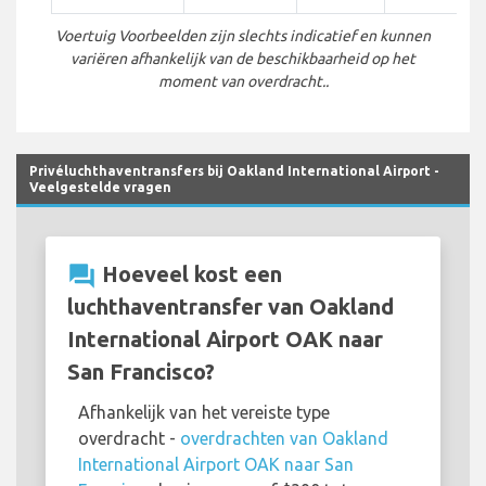
Voertuig Voorbeelden zijn slechts indicatief en kunnen
variëren afhankelijk van de beschikbaarheid op het
moment van overdracht..
Privéluchthaventransfers bij Oakland International Airport -
Veelgestelde vragen
question_answer
Hoeveel kost een
luchthaventransfer van Oakland
International Airport OAK naar
San Francisco?
Afhankelijk van het vereiste type
overdracht -
overdrachten van Oakland
International Airport OAK naar San