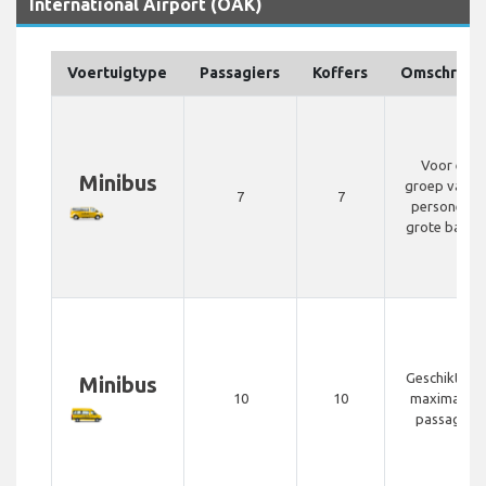
International Airport (OAK)
Voertuigtype
Passagiers
Koffers
Omschrijvi
Voor een
Minibus
groep van 4
7
7
personen o
grote bagag
Geschikt vo
Minibus
10
10
maximaal 1
passagiers