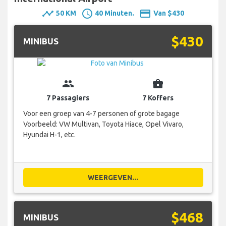
timeline
schedule
payment
50 KM
40 Minuten.
Van $430
$430
MINIBUS
group
business_center
7 Passagiers
7 Koffers
Voor een groep van 4-7 personen of grote bagage
Voorbeeld: VW Multivan, Toyota Hiace, Opel Vivaro,
Hyundai H-1, etc.
WEERGEVEN...
$468
MINIBUS