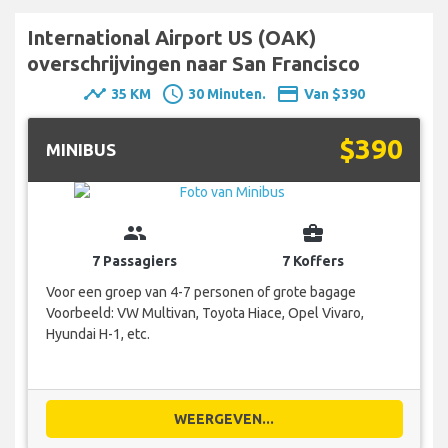
International Airport US (OAK)
overschrijvingen naar San Francisco
timeline
schedule
payment
35 KM
30 Minuten.
Van $390
$390
MINIBUS
group
business_center
7 Passagiers
7 Koffers
Voor een groep van 4-7 personen of grote bagage
Voorbeeld: VW Multivan, Toyota Hiace, Opel Vivaro,
Hyundai H-1, etc.
WEERGEVEN...