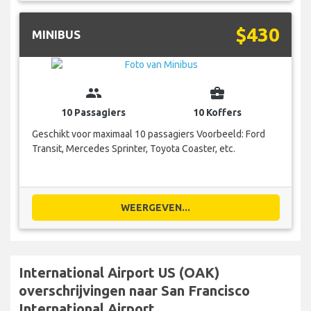
$430
MINIBUS
group
business_center
10 Passagiers
10 Koffers
Geschikt voor maximaal 10 passagiers Voorbeeld: Ford
Transit, Mercedes Sprinter, Toyota Coaster, etc.
WEERGEVEN...
International Airport US (OAK)
overschrijvingen naar San Francisco
International Airport