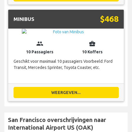
$468
MINIBUS
group
business_center
10 Passagiers
10 Koffers
Geschikt voor maximaal 10 passagiers Voorbeeld: Ford
Transit, Mercedes Sprinter, Toyota Coaster, etc.
WEERGEVEN...
San Francisco overschrijvingen naar
International Airport US (OAK)