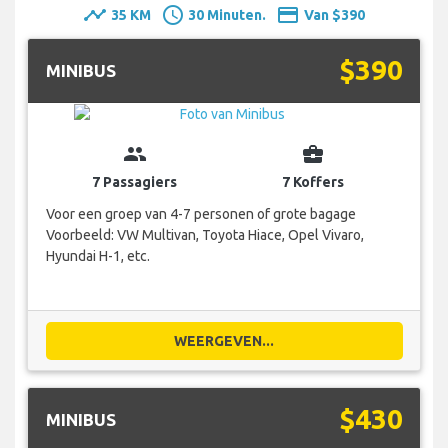
timeline
schedule
payment
35 KM
30 Minuten.
Van $390
$390
MINIBUS
group
business_center
7 Passagiers
7 Koffers
Voor een groep van 4-7 personen of grote bagage
Voorbeeld: VW Multivan, Toyota Hiace, Opel Vivaro,
Hyundai H-1, etc.
WEERGEVEN...
$430
MINIBUS