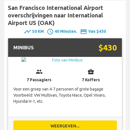
San Francisco International Airport
overschrijvingen naar International
Airport US (OAK)
timeline
schedule
payment
50 KM
40 Minuten.
Van $430
$430
MINIBUS
group
business_center
7 Passagiers
7 Koffers
Voor een groep van 4-7 personen of grote bagage
Voorbeeld: VW Multivan, Toyota Hiace, Opel Vivaro,
Hyundai H-1, etc.
WEERGEVEN...