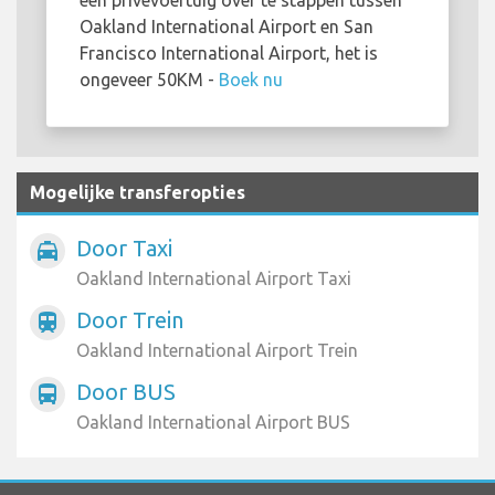
een privévoertuig over te stappen tussen
Oakland International Airport en San
Francisco International Airport, het is
ongeveer 50KM -
Boek nu
Mogelijke transferopties
Door Taxi
local_taxi
Oakland International Airport Taxi
Door Trein
train
Oakland International Airport Trein
Door BUS
directions_bus
Oakland International Airport BUS