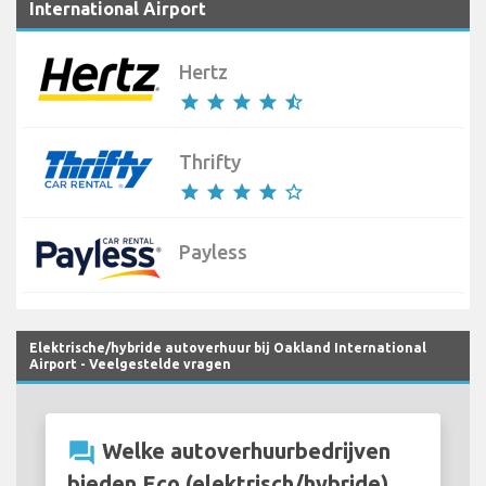
International Airport
Hertz
star
star
star
star
star_half
Thrifty
star
star
star
star
star_border
Payless
Elektrische/hybride autoverhuur bij Oakland International
Airport - Veelgestelde vragen
question_answer
Welke autoverhuurbedrijven
bieden Eco (elektrisch/hybride)