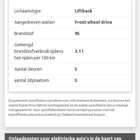
Lichaamstype
Liftback
Aangedreven wielen
Front wheel drive
Brandstof
95
Gemengd
brandstofverbruik tijdens
3.1 l
het rijden per 100 km
Aantal deuren
5
aantal zitplaatsen
5
De getoonde specificaties zijn alleen voor informatieve doeleinden, we kunnen het
exacte Toyota Prius Hybrid voertuigmodel en de exacte specificaties die u ontvangt
niet garanderen. Voor specifieke details kunt u contact opnemen met het
betreffende autoverhuurbedrijf op Oakland International Airport.
Oplaadpunten voor elektrische auto's in de buurt van