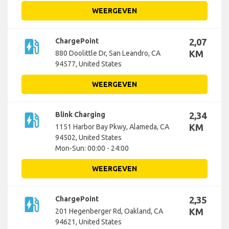
WEERGEVEN
ev_station
ChargePoint
2,07
KM
880 Doolittle Dr, San Leandro, CA
94577, United States
WEERGEVEN
ev_station
Blink Charging
2,34
KM
1151 Harbor Bay Pkwy, Alameda, CA
94502, United States
Mon-Sun: 00:00 - 24:00
WEERGEVEN
ev_station
ChargePoint
2,35
KM
201 Hegenberger Rd, Oakland, CA
94621, United States