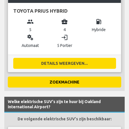
TOYOTA PRIUS HYBRID
group
business_center
local_gas_station
5
4
Hybride
miscellaneous_services
login
Automaat
5 Portier
DETAILS WEERGEVEN...
ZOEKMACHINE
Welke elektrische SUV's zijn te huur bij Oakland
International Airport?
De volgende elektrische SUV's zijn beschikbaar: