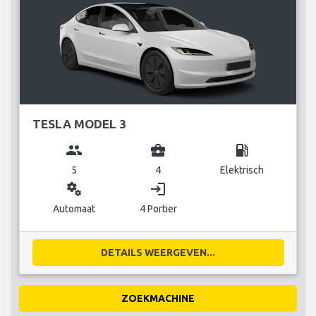
TESLA MODEL 3
group
business_center
local_gas_station
5
4
Elektrisch
miscellaneous_services
login
Automaat
4 Portier
DETAILS WEERGEVEN...
ZOEKMACHINE