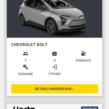
CHEVROLET BOLT
group
business_center
local_gas_station
5
4
Elektrisch
miscellaneous_services
login
Automaat
5 Portier
DETAILS WEERGEVEN...
PREMIUM