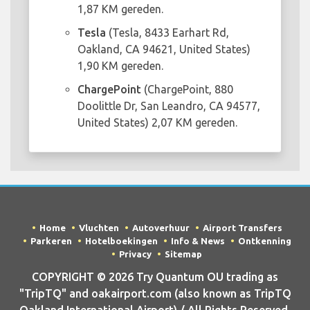
1,87 KM gereden.
Tesla
(Tesla, 8433 Earhart Rd,
Oakland, CA 94621, United States)
1,90 KM gereden.
ChargePoint
(ChargePoint, 880
Doolittle Dr, San Leandro, CA 94577,
United States) 2,07 KM gereden.
Home
Vluchten
Autoverhuur
Airport Transfers
Parkeren
Hotelboekingen
Info & News
Ontkenning
Privacy
Sitemap
COPYRIGHT © 2026 Try Quantum OU trading as
"TripTQ" and oakairport.com (also known as TripTQ
Oakland International Airport) / All Rights Reserved.