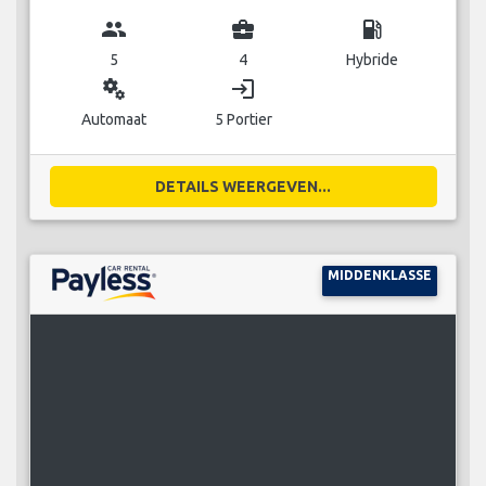
group
business_center
local_gas_station
5
4
Hybride
miscellaneous_services
login
Automaat
5 Portier
DETAILS WEERGEVEN...
MIDDENKLASSE