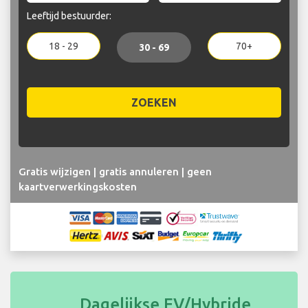
Leeftijd bestuurder:
18 - 29
70+
30 - 69
ZOEKEN
Gratis wijzigen | gratis annuleren | geen
kaartverwerkingskosten
Dagelijkse EV/Hybride