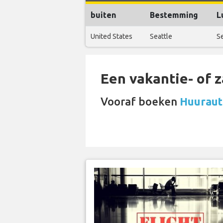
buiten
Bestemming
L
United States
Seattle
Se
Een vakantie- of 
Vooraf boeken
Huurauto