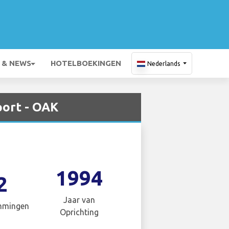
 & NEWS
HOTELBOEKINGEN
Nederlands
port - OAK
1994
2
Jaar van
mmingen
Oprichting