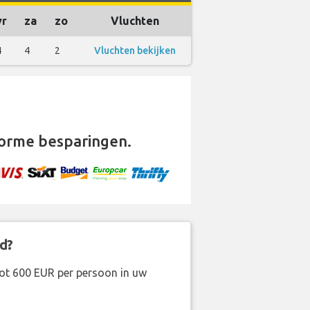
vr
za
zo
Vluchten
4
4
2
Vluchten bekijken
orme besparingen.
d?
ot 600 EUR per persoon in uw