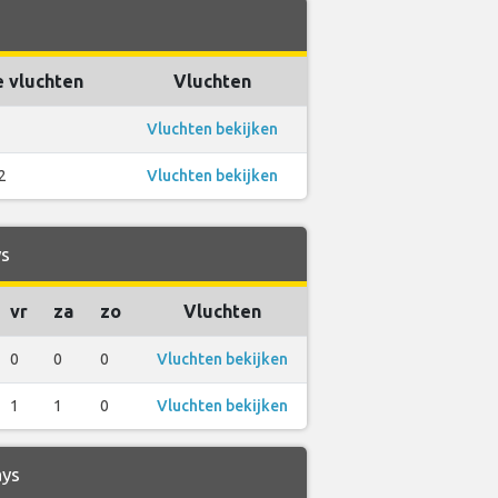
e vluchten
Vluchten
1
Vluchten bekijken
2
Vluchten bekijken
ys
vr
za
zo
Vluchten
0
0
0
Vluchten bekijken
1
1
0
Vluchten bekijken
ays