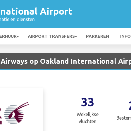
national Airport
matie en diensten
ERHUUR
AIRPORT TRANSFERS
PARKEREN
INFO
 Airways op Oakland International Air
33
Wekelijkse
Beste
vluchten