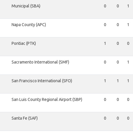
Municipal (SBA)
0
0
1
Napa County (APC)
0
0
1
Pontiac (PTK)
1
0
0
Sacramento International (SMF)
0
0
1
San Francisco International (SFO)
1
1
1
San Luis County Regional Airport (SBP)
0
0
0
Santa Fe (SAF)
0
0
0