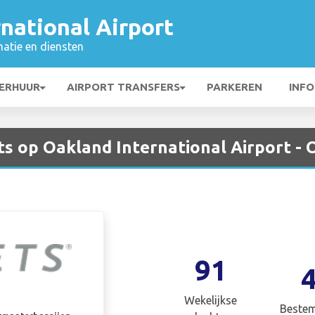
national Airport
matie en diensten
ERHUUR
AIRPORT TRANSFERS
PARKEREN
INFO
ts op Oakland International Airport -
91
Wekelijkse
Beste