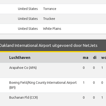
United States
Torrance
United States
Truckee
United States
White Plains
 Oakland International Airport uitgevoerd door NetJets
Luchthaven
ma
di
w
Arapahoe Co (APA)
0
0
1
Boeing Field/King County International Airport
1
0
0
(BFI)
Buchanan Fld (CCR)
0
0
1