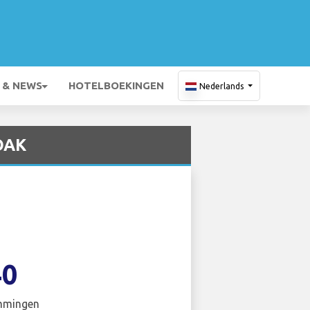
 & NEWS
HOTELBOEKINGEN
Nederlands
 OAK
40
mmingen