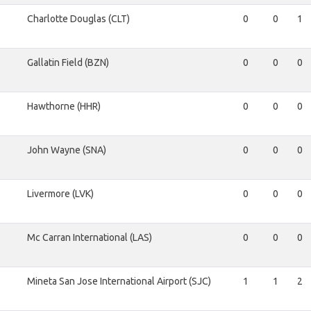
Charlotte Douglas (CLT)
0
0
1
Gallatin Field (BZN)
0
0
0
Hawthorne (HHR)
0
0
0
John Wayne (SNA)
0
0
0
Livermore (LVK)
0
0
0
Mc Carran International (LAS)
0
0
0
Mineta San Jose International Airport (SJC)
1
1
2