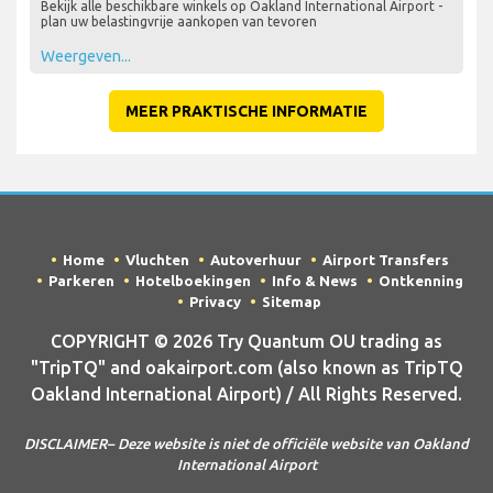
Bekijk alle beschikbare winkels op Oakland International Airport -
plan uw belastingvrije aankopen van tevoren
Weergeven...
MEER PRAKTISCHE INFORMATIE
Home
Vluchten
Autoverhuur
Airport Transfers
Parkeren
Hotelboekingen
Info & News
Ontkenning
Privacy
Sitemap
COPYRIGHT © 2026 Try Quantum OU trading as
"TripTQ" and oakairport.com (also known as TripTQ
Oakland International Airport) / All Rights Reserved.
DISCLAIMER– Deze website is niet de officiële website van Oakland
International Airport