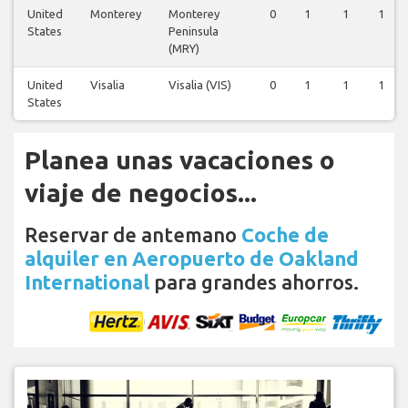
United
Monterey
Monterey
0
1
1
1
States
Peninsula
(MRY)
United
Visalia
Visalia (VIS)
0
1
1
1
States
Planea unas vacaciones o
viaje de negocios...
Reservar de antemano
Coche de
alquiler en Aeropuerto de Oakland
International
para grandes ahorros.