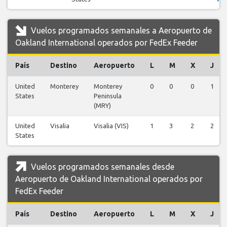
Vuelos programados semanales a Aeropuerto de
Oakland International operados por FedEx Feeder
País
Destino
Aeropuerto
L
M
X
J
United
Monterey
Monterey
0
0
0
1
States
Peninsula
(MRY)
United
Visalia
Visalia (VIS)
1
3
2
2
States
Vuelos programados semanales desde
Aeropuerto de Oakland International operados por
FedEx Feeder
País
Destino
Aeropuerto
L
M
X
J