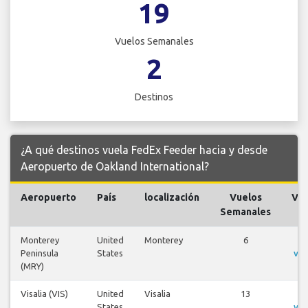
19
Vuelos Semanales
2
Destinos
¿A qué destinos vuela FedEx Feeder hacia y desde
Aeropuerto de Oakland International?
Aeropuerto
País
localización
Vuelos
Vue
Semanales
Monterey
United
Monterey
6
V
Peninsula
States
vue
(MRY)
Visalia (VIS)
United
Visalia
13
V
States
vue