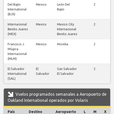
Del Bajío
Mexico
León Del
2
International
Bajío
v
(BJX)
Internacional
Mexico
Mexico City
2
Benito Juarez
Internacional
v
(MEX)
Benito Juarez
Francisco J.
Mexico
Morelia
2
Múgica
v
Internacional
(MLM)
El Salvador
El
San Salvador
2
International
Salvador
El Salvador
v
(SAL)
Vuelos programados semanales a Aeropuerto de
Oakland International operados por Volaris
País
Destino
Aeropuerto
L
M
X