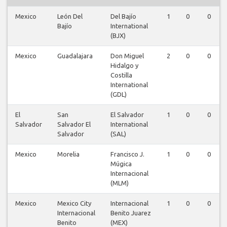
Mexico
León Del
Del Bajío
1
0
0
Bajío
International
(BJX)
Mexico
Guadalajara
Don Miguel
2
0
0
Hidalgo y
Costilla
International
(GDL)
El
San
El Salvador
1
0
0
Salvador
Salvador El
International
Salvador
(SAL)
Mexico
Morelia
Francisco J.
1
0
0
Múgica
Internacional
(MLM)
Mexico
Mexico City
Internacional
1
0
0
Internacional
Benito Juarez
Benito
(MEX)