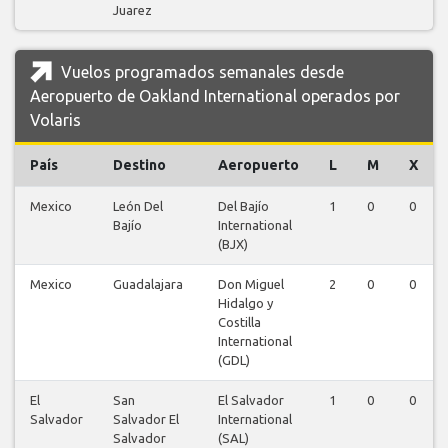
Juarez
Vuelos programados semanales desde
Aeropuerto de Oakland International operados por
Volaris
País
Destino
Aeropuerto
L
M
X
Mexico
León Del
Del Bajío
1
0
0
Bajío
International
(BJX)
Mexico
Guadalajara
Don Miguel
2
0
0
Hidalgo y
Costilla
International
(GDL)
El
San
El Salvador
1
0
0
Salvador
Salvador El
International
Salvador
(SAL)