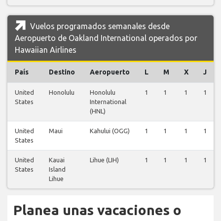
Vuelos programados semanales desde
Aeropuerto de Oakland International operados por
Hawaiian Airlines
País
Destino
Aeropuerto
L
M
X
J
United
Honolulu
Honolulu
1
1
1
1
States
International
(HNL)
United
Maui
Kahului (OGG)
1
1
1
1
States
United
Kauai
Lihue (LIH)
1
1
1
1
States
Island
Lihue
Planea unas vacaciones o