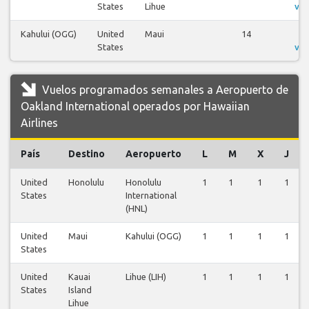
States
Lihue
vue
Kahului (OGG)
United
Maui
14
V
States
vue
Vuelos programados semanales a Aeropuerto de
Oakland International operados por Hawaiian
Airlines
País
Destino
Aeropuerto
L
M
X
J
United
Honolulu
Honolulu
1
1
1
1
States
International
(HNL)
United
Maui
Kahului (OGG)
1
1
1
1
States
United
Kauai
Lihue (LIH)
1
1
1
1
States
Island
Lihue