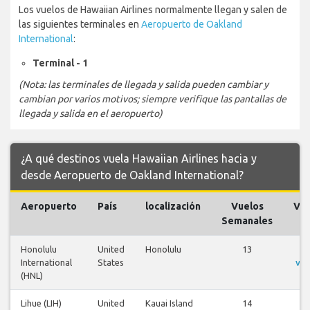
Los vuelos de Hawaiian Airlines normalmente llegan y salen de
las siguientes terminales en
Aeropuerto de Oakland
International
:
Terminal - 1
(Nota: las terminales de llegada y salida pueden cambiar y
cambian por varios motivos; siempre verifique las pantallas de
llegada y salida en el aeropuerto)
¿A qué destinos vuela Hawaiian Airlines hacia y
desde Aeropuerto de Oakland International?
Aeropuerto
País
localización
Vuelos
Vue
Semanales
Honolulu
United
Honolulu
13
V
International
States
vue
(HNL)
Lihue (LIH)
United
Kauai Island
14
V