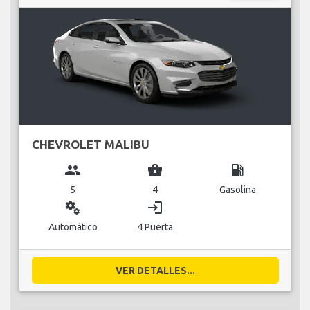
CHEVROLET MALIBU
group
business_center
local_gas_station
5
4
Gasolina
miscellaneous_services
login
Automático
4 Puerta
VER DETALLES...