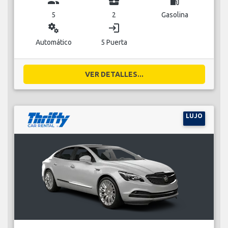
group
business_center
local_gas_station
5
2
Gasolina
miscellaneous_services
login
Automático
5 Puerta
VER DETALLES...
LUJO