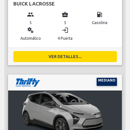
BUICK LACROSSE
group
business_center
local_gas_station
5
5
Gasolina
miscellaneous_services
login
Automático
4 Puerta
VER DETALLES...
MEDIANO