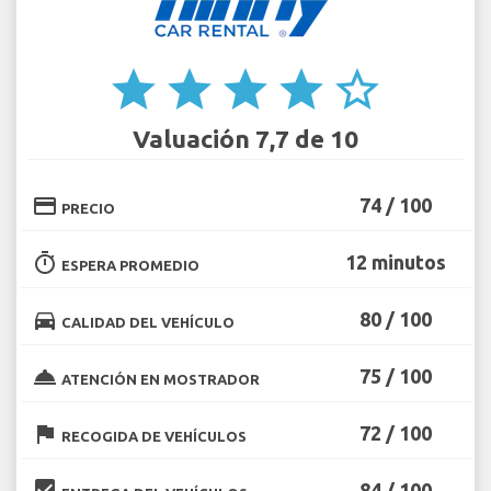
star
star
star
star
star_border
Valuación 7,7 de 10
credit_card
74 / 100
PRECIO
timer
12 minutos
ESPERA PROMEDIO
directions_car
80 / 100
CALIDAD DEL VEHÍCULO
room_service
75 / 100
ATENCIÓN EN MOSTRADOR
flag
72 / 100
RECOGIDA DE VEHÍCULOS
beenhere
84 / 100