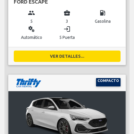
FORD ESCAPE
group
business_center
local_gas_station
5
3
Gasolina
miscellaneous_services
login
Automático
5 Puerta
VER DETALLES...
COMPACTO