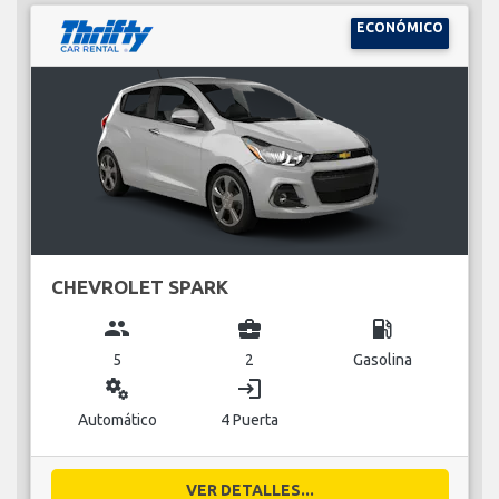
ECONÓMICO
CHEVROLET SPARK
group
business_center
local_gas_station
5
2
Gasolina
miscellaneous_services
login
Automático
4 Puerta
VER DETALLES...