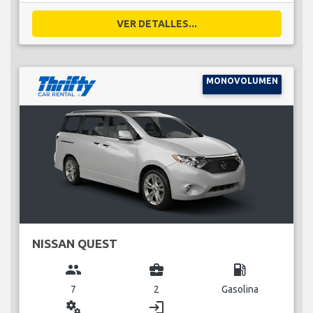
VER DETALLES...
MONOVOLUMEN
NISSAN QUEST
group
business_center
local_gas_station
7
2
Gasolina
miscellaneous_services
login