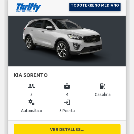
TODOTERRENO MEDIANO
KIA SORENTO
group
business_center
local_gas_station
5
4
Gasolina
miscellaneous_services
login
Automático
5 Puerta
VER DETALLES...