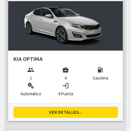
KIA OPTIMA
group
business_center
local_gas_station
5
4
Gasolina
miscellaneous_services
login
Automático
4 Puerta
VER DETALLES...