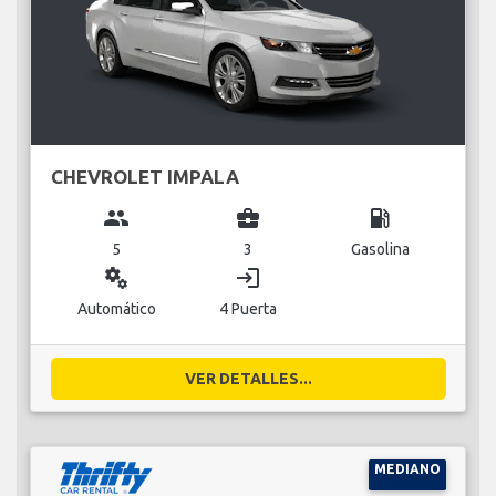
CHEVROLET IMPALA
group
business_center
local_gas_station
5
3
Gasolina
miscellaneous_services
login
Automático
4 Puerta
VER DETALLES...
MEDIANO