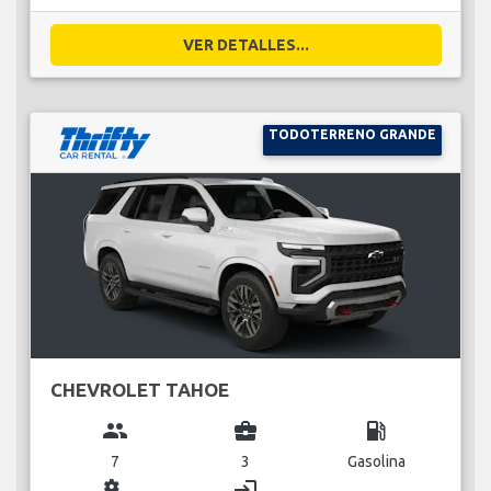
VER DETALLES...
TODOTERRENO GRANDE
CHEVROLET TAHOE
group
business_center
local_gas_station
7
3
Gasolina
miscellaneous_services
login