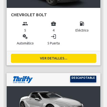
CHEVROLET BOLT
group
business_center
local_gas_station
5
4
Eléctrico
miscellaneous_services
login
Automático
5 Puerta
VER DETALLES...
DESCAPOTABLE