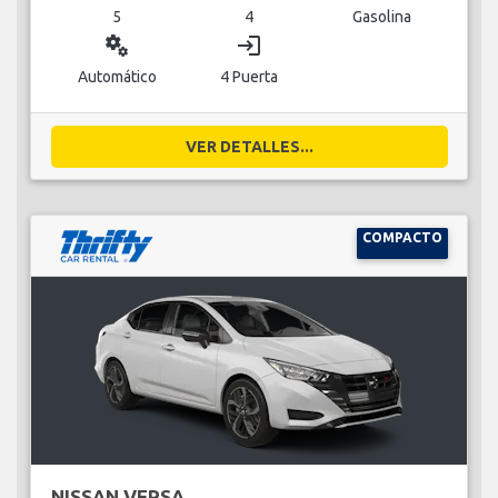
5
4
Gasolina
miscellaneous_services
login
Automático
4 Puerta
VER DETALLES...
COMPACTO
NISSAN VERSA