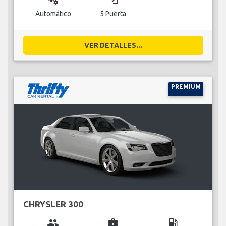
Automático
5 Puerta
VER DETALLES...
PREMIUM
CHRYSLER 300
group
business_center
local_gas_station