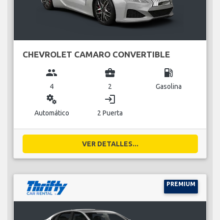
CHEVROLET CAMARO CONVERTIBLE
group
business_center
local_gas_station
4
2
Gasolina
miscellaneous_services
login
Automático
2 Puerta
VER DETALLES...
PREMIUM