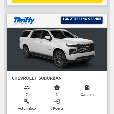
TODOTERRENO GRANDE
CHEVROLET SUBURBAN
group
business_center
local_gas_station
7
3
Gasolina
miscellaneous_services
login
Automático
5 Puerta