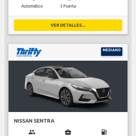
Automático
5 Puerta
VER DETALLES...
MEDIANO
NISSAN SENTRA
group
business_center
local_gas_station