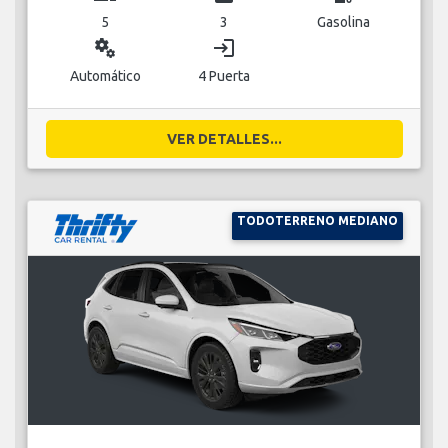
5
3
Gasolina
miscellaneous_services
login
Automático
4 Puerta
VER DETALLES...
TODOTERRENO MEDIANO