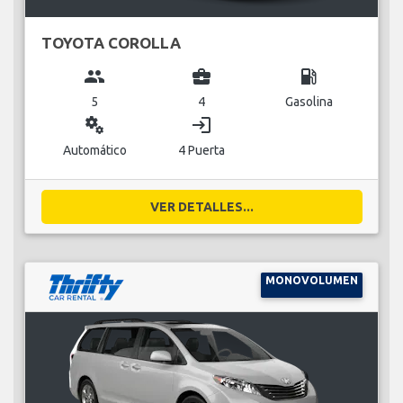
TOYOTA COROLLA
group
business_center
local_gas_station
5
4
Gasolina
miscellaneous_services
login
Automático
4 Puerta
VER DETALLES...
MONOVOLUMEN