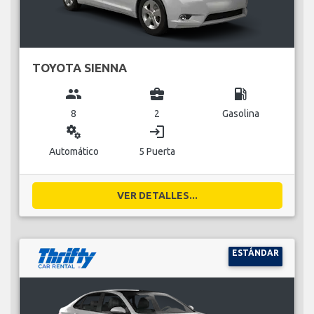
TOYOTA SIENNA
group
business_center
local_gas_station
8
2
Gasolina
miscellaneous_services
login
Automático
5 Puerta
VER DETALLES...
ESTÁNDAR