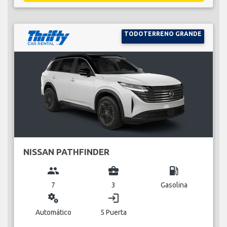
TODOTERRENO GRANDE
NISSAN PATHFINDER
group
business_center
local_gas_station
7
3
Gasolina
miscellaneous_services
login
Automático
5 Puerta