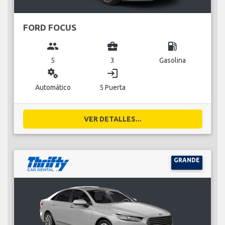
FORD FOCUS
group
business_center
local_gas_station
5
3
Gasolina
miscellaneous_services
login
Automático
5 Puerta
VER DETALLES...
GRANDE