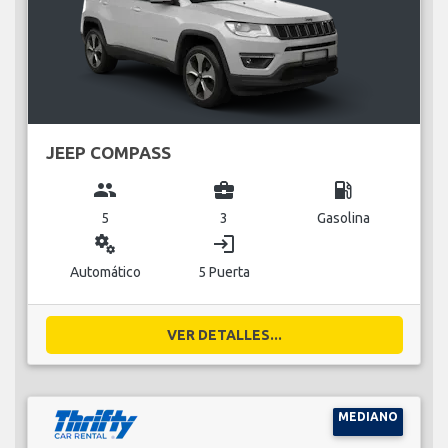
JEEP COMPASS
group
business_center
local_gas_station
5
3
Gasolina
miscellaneous_services
login
Automático
5 Puerta
VER DETALLES...
MEDIANO