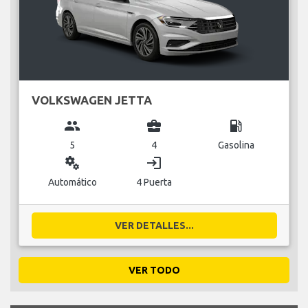
VOLKSWAGEN JETTA
group
business_center
local_gas_station
5
4
Gasolina
miscellaneous_services
login
Automático
4 Puerta
VER DETALLES...
VER TODO