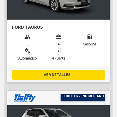
FORD TAURUS
group
business_center
local_gas_station
5
4
Gasolina
miscellaneous_services
login
Automático
4 Puerta
VER DETALLES...
TODOTERRENO MEDIANO