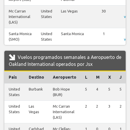
Mc Carran
United
Las Vegas
30
V
International
States
vue
(LAS)
Santa Monica
United
Santa Monica
1
V
(SMO)
States
vue
Vuelos programados semanales a Aeropuerto de
Oakland International operados por Jsx
País
Destino
Aeropuerto
L
M
X
J
United
Burbank
Bob Hope
5
4
5
5
States
(BUR)
United
Las
Mc Carran
2
2
3
2
States
Vegas
International
(LAS)
United
Carlsbad
Mc Clellan-
1
0
0
1