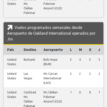
States
Mc
Palomar
Clellan
Airport (CLD)
Palomar
Vuelos programados semanales desde
Aeropuerto de Oakland International operados por
Jsx
País
Destino
Aeropuerto
L
M
X
J
United
Burbank
Bob Hope
5
4
5
5
States
(BUR)
United
Las
Mc Carran
2
2
2
2
States
Vegas
International
(LAS)
United
Carlsbad
Mc Clellan-
1
0
0
1
States
Mc
Palomar
Clellan
Airport (CLD)
Palomar