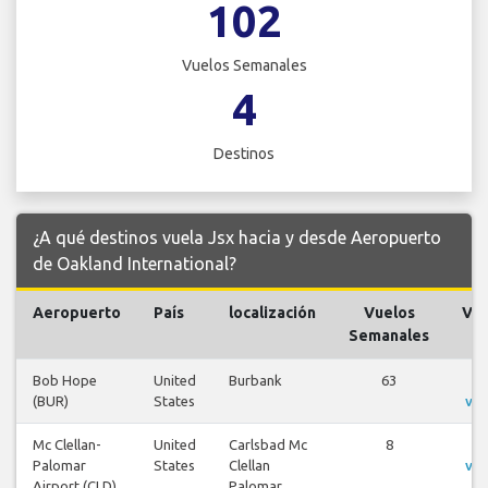
102
Vuelos Semanales
4
Destinos
¿A qué destinos vuela Jsx hacia y desde Aeropuerto
de Oakland International?
Aeropuerto
País
localización
Vuelos
Vue
Semanales
Bob Hope
United
Burbank
63
V
(BUR)
States
vue
Mc Clellan-
United
Carlsbad Mc
8
V
Palomar
States
Clellan
vue
Airport (CLD)
Palomar