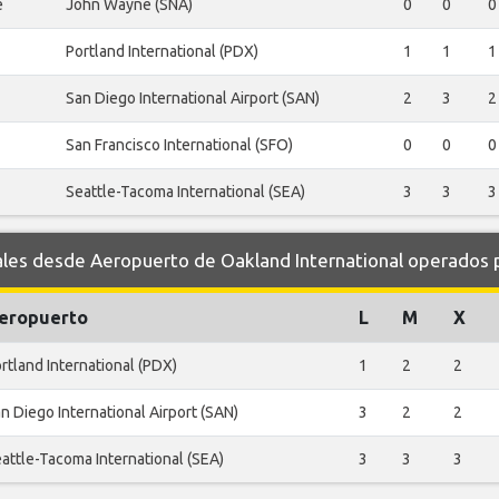
e
John Wayne (SNA)
0
0
0
Portland International (PDX)
1
1
1
San Diego International Airport (SAN)
2
3
2
San Francisco International (SFO)
0
0
0
Seattle-Tacoma International (SEA)
3
3
3
s desde Aeropuerto de Oakland International operados po
eropuerto
L
M
X
rtland International (PDX)
1
2
2
n Diego International Airport (SAN)
3
2
2
attle-Tacoma International (SEA)
3
3
3