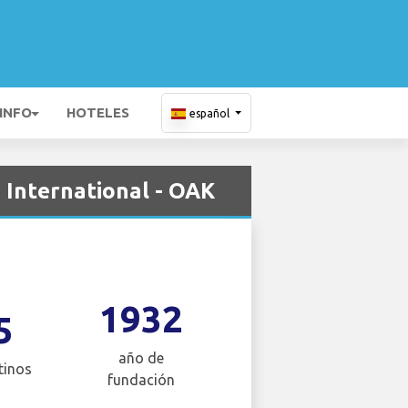
 INFO
HOTELES
español
 International - OAK
1932
5
año de
tinos
fundación