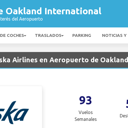
e Oakland International
nterés del Aeropuerto
 DE COCHES
TRASLADOS
PARKING
NOTICIAS Y
ska Airlines en Aeropuerto de Oakland
93
Vuelos
Des
Semanales