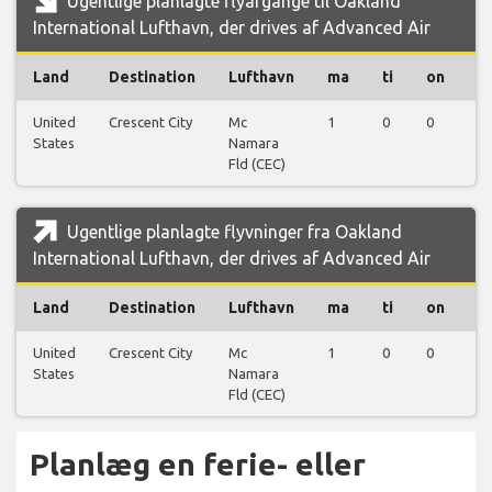
Ugentlige planlagte flyafgange til Oakland
International Lufthavn, der drives af Advanced Air
Land
Destination
Lufthavn
ma
ti
on
t
United
Crescent City
Mc
1
0
0
0
States
Namara
Fld (CEC)
Ugentlige planlagte flyvninger fra Oakland
International Lufthavn, der drives af Advanced Air
Land
Destination
Lufthavn
ma
ti
on
t
United
Crescent City
Mc
1
0
0
0
States
Namara
Fld (CEC)
Planlæg en ferie- eller