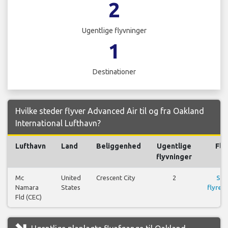
2
Ugentlige flyvninger
1
Destinationer
Hvilke steder flyver Advanced Air til og fra Oakland
International Lufthavn?
Lufthavn
Land
Beliggenhed
Ugentlige
Fly
flyvninger
Mc
United
Crescent City
2
Se
Namara
States
flyrejs
Fld (CEC)