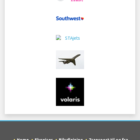
Home
Flyrejser
Biludlejning
Transport til og fra