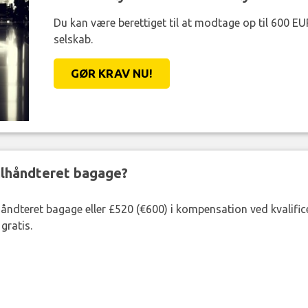
Du kan være berettiget til at modtage op til 600 EU
selskab.
GØR KRAV NU!
ejlhåndteret bagage?
lhåndteret bagage eller £520 (€600) i kompensation ved kvalific
gratis.