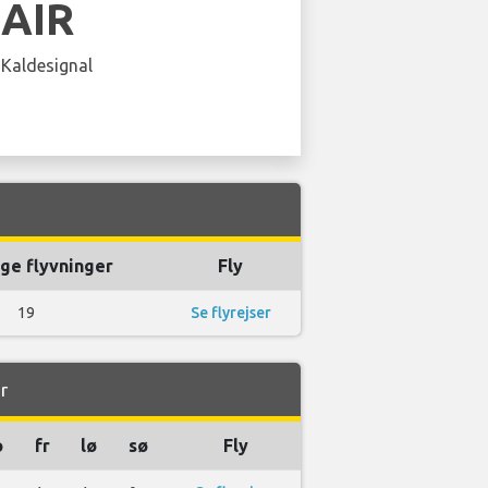
EAIR
 Kaldesignal
ge flyvninger
Fly
19
Se flyrejser
r
o
fr
lø
sø
Fly