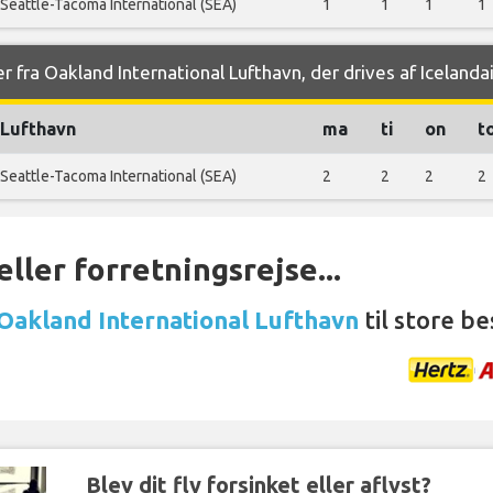
Seattle-Tacoma International (SEA)
1
1
1
1
 fra Oakland International Lufthavn, der drives af Icelandai
Lufthavn
ma
ti
on
t
Seattle-Tacoma International (SEA)
2
2
2
2
ller forretningsrejse...
 Oakland International Lufthavn
til store be
Blev dit fly forsinket eller aflyst?