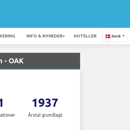
KERING
INFO & NYHEDER
HOTELLER
dansk
n - OAK
1
1937
ationer
Årstal grundlagt