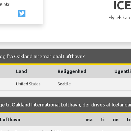
IC
slinks
Flyselskab
l og fra Oakland International Lufthavn?
Land
Beliggenhed
Ugentli
United States
Seattle
 til Oakland International Lufthavn, der drives af Icelandai
Lufthavn
ma
ti
on
t