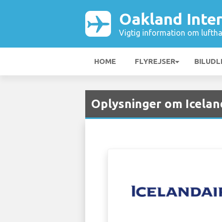
Oakland Inte
Vigtig information om luftha
HOME
FLYREJSER
BILUDL
Oplysninger om Icelan