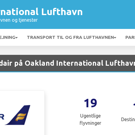
rnational Lufthavn
vnen og tjenester
EJNING
TRANSPORT TIL OG FRA LUFTHAVNEN
PAR
dair på Oakland International Lufthav
19
Ugentlige
Destin
flyvninger