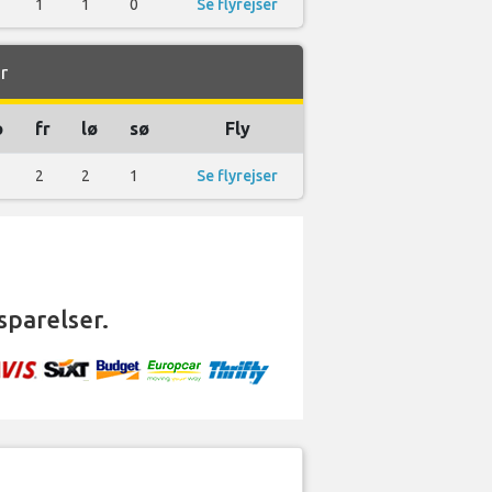
1
1
0
Se flyrejser
r
o
fr
lø
sø
Fly
2
2
1
Se flyrejser
sparelser.