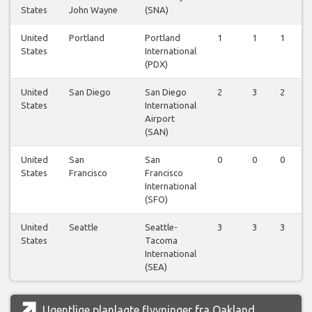
States
John Wayne
(SNA)
United
Portland
Portland
1
1
1
States
International
(PDX)
United
San Diego
San Diego
2
3
2
States
International
Airport
(SAN)
United
San
San
0
0
0
States
Francisco
Francisco
International
(SFO)
United
Seattle
Seattle-
3
3
3
States
Tacoma
International
(SEA)
Ugentlige planlagte flyvninger fra Oakland