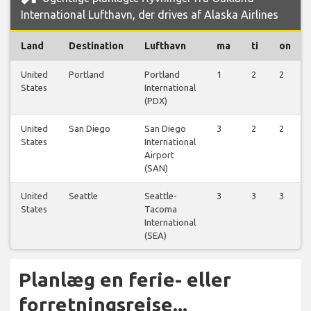
International Lufthavn, der drives af Alaska Airlines
Land
Destination
Lufthavn
ma
ti
on
United
Portland
Portland
1
2
2
States
International
(PDX)
United
San Diego
San Diego
3
2
2
States
International
Airport
(SAN)
United
Seattle
Seattle-
3
3
3
States
Tacoma
International
(SEA)
Planlæg en ferie- eller
forretningsrejse...