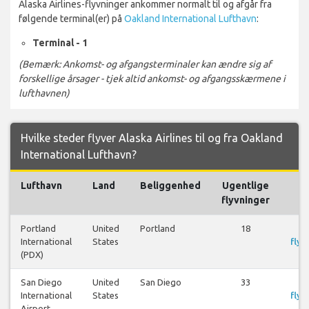
Alaska Airlines-flyvninger ankommer normalt til og afgår fra
følgende terminal(er) på
Oakland International Lufthavn
:
Terminal - 1
(Bemærk: Ankomst- og afgangsterminaler kan ændre sig af
forskellige årsager - tjek altid ankomst- og afgangsskærmene i
lufthavnen)
Hvilke steder flyver Alaska Airlines til og fra Oakland
International Lufthavn?
Lufthavn
Land
Beliggenhed
Ugentlige
F
flyvninger
Portland
United
Portland
18
S
International
States
flyr
(PDX)
San Diego
United
San Diego
33
S
International
States
flyr
Airport