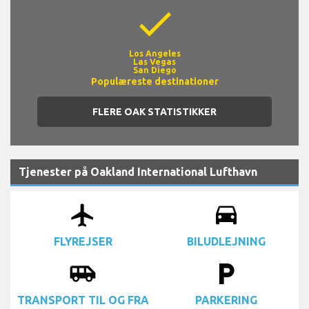
check
Los Angeles
Las Vegas
San Diego
Populæreste destinationer
FLERE OAK STATISTIKKER
Tjenester på Oakland International Lufthavn
airplanemode_active
drive_eta
FLYREJSER
BILUDLEJNING
airport_shuttle
local_parking
TRANSPORT TIL OG FRA
PARKERING