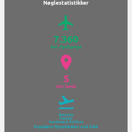
Nøglestatistikker
airplanemode_active
7.360
Ant. flyafgange
location_on
5
Ant. lande
flight_takeoff
NetJets
Flexjet
Southwest Airlines
Populære flyselskaber ved OAK