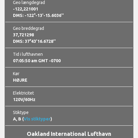
Geo længdegrad
-122,221001
DMS: -122°-13'-15.6036''
Geo breddegrad
37,721298
DMS: 37°43'16.6728''
Tid i lufthavnen
07:05:50 am GMT -0700
Kør
HØJRE
Elektricitet
120V/60Hz
Stiktype
A, B (
Vis stiktyper
)
Oakland International Lufthavn