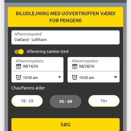
BILUDLEJNING MED UOVERTRUFFEN VÆRDI
FOR PENGENE
Afhentningssted
Aflevering samme sted
Afhentningsdato
Afleveringsdato
Chaufførens alder:
18 - 29
70+
30 - 69
SØG