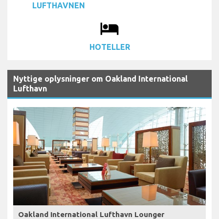
LUFTHAVNEN
local_hotel
HOTELLER
Nyttige oplysninger om Oakland International
Lufthavn
Oakland International Lufthavn Lounger