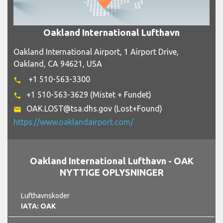
Oakland International Lufthavn
Oakland International Airport, 1 Airport Drive,
Oakland, CA 94621, USA
+1 510-563-3300
phone
+1 510-563-3629 (Mistet + Fundet)
phone
OAK.LOST@tsa.dhs.gov (Lost+Found)
email
https://www.oaklandairport.com/
Oakland International Lufthavn - OAK
NYTTIGE OPLYSNINGER
Lufthavnskoder
IATA: OAK