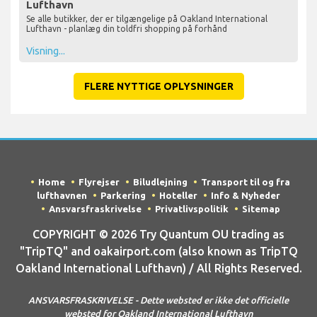
Lufthavn
Se alle butikker, der er tilgængelige på Oakland International
Lufthavn - planlæg din toldfri shopping på forhånd
Visning...
FLERE NYTTIGE OPLYSNINGER
Home
Flyrejser
Biludlejning
Transport til og fra
lufthavnen
Parkering
Hoteller
Info & Nyheder
Ansvarsfraskrivelse
Privatlivspolitik
Sitemap
COPYRIGHT © 2026 Try Quantum OU trading as
"TripTQ" and oakairport.com (also known as TripTQ
Oakland International Lufthavn) / All Rights Reserved.
ANSVARSFRASKRIVELSE - Dette websted er ikke det officielle
websted for Oakland International Lufthavn