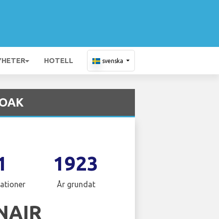
YHETER
HOTELL
svenska
 OAK
1
1923
ationer
År grundat
NAIR