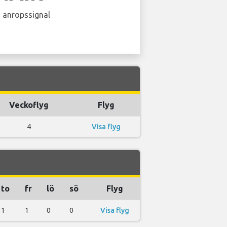
 anropssignal
Veckoflyg
Flyg
4
Visa flyg
to
fr
lö
sö
Flyg
1
1
0
0
Visa flyg