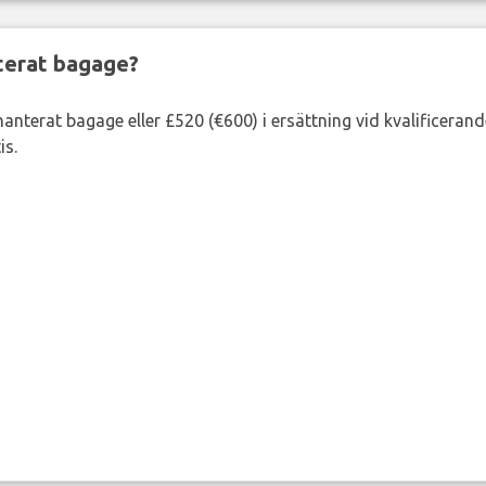
nterat bagage?
lhanterat bagage eller £520 (€600) i ersättning vid kvalificeran
is.