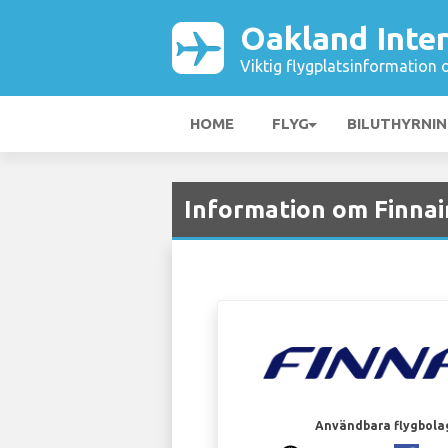
Oakland Inter
Viktig flygplatsinformation 
HOME
FLYG
BILUTHYRNI
Information om Finnai
Användbara flygbola