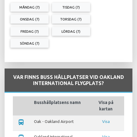
MÅNDAG (7)
TISDAG (7)
ONSDAG (7)
TORSDAG (7)
FREDAG (7)
LÖRDAG (7)
SÖNDAG (7)
VAR FINNS BUSS HÅLLPLATSER VID OAKLAND
INTERNATIONAL FLYGPLATS?
Busshållplatsens namn
Visa på
kartan
directions_bus
Oak - Oakland Airport
Visa
Oakland International
Visa