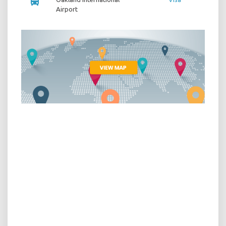
directions_bus
Airport