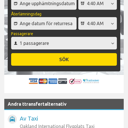
Återlämningsdag
Passagerare
SÖK
Andra ttransfertalternativ
Av Taxi
local_taxi
Oakland International Flygplats Taxi