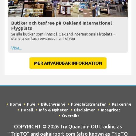
Butiker och taxfree på Oakland International
Flygplats
Se alla butiker som finns på Oakland International Flygplats –
planera din taxfree-shopping i förväg
Visa...
MER ANVÄNDBAR INFORMATION
Home
Flyg
Biluthyrning
Flygplatstransfer
Parkering
Hotell
Info & Nyheter
Disclaimer
Integritet
Översikt
COPYRIGHT © 2026 Try Quantum OU trading as
"TripTQ" and oakairport.com (also known as TripTQ