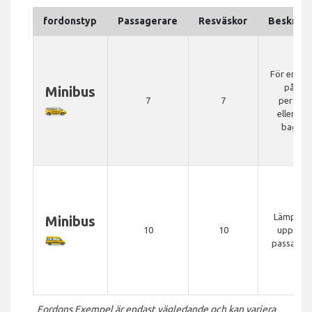
fordonstyp
Passagerare
Resväskor
Beskrivn
För en gr
på 4-7
Minibus
7
7
persone
eller sto
bagag
Lämplig f
Minibus
10
10
upp till 
passager
Fordons Exempel är endast vägledande och kan variera