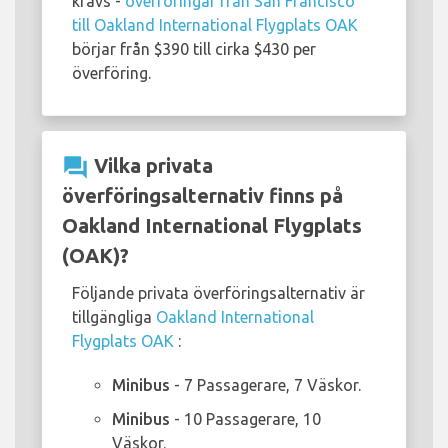
krävs -
överföringar från San Francisco
till Oakland International Flygplats OAK
börjar från $390 till cirka $430 per
överföring.
question_answer
Vilka privata
överföringsalternativ finns på
Oakland International Flygplats
(OAK)?
Följande privata överföringsalternativ är
tillgängliga
Oakland International
Flygplats OAK
:
Minibus
- 7 Passagerare, 7 Väskor.
Minibus
- 10 Passagerare, 10
Väskor.