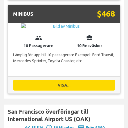
$468
MINIBUS
group
business_center
10 Passagerare
10 Resväskor
Lämplig för upp till 10 passagerare Exempel: Ford Transit,
Mercedes Sprinter, Toyota Coaster, etc.
VISA...
San Francisco överföringar till
International Airport US (OAK)
timeline
schedule
payment
35 KM
30 Minuter.
Från $390