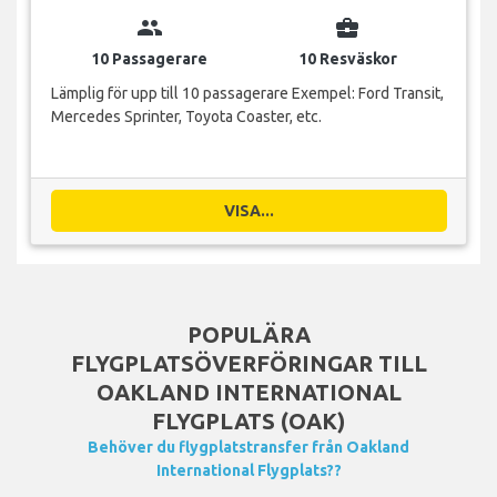
group
business_center
10 Passagerare
10 Resväskor
Lämplig för upp till 10 passagerare Exempel: Ford Transit,
Mercedes Sprinter, Toyota Coaster, etc.
VISA...
POPULÄRA
FLYGPLATSÖVERFÖRINGAR TILL
OAKLAND INTERNATIONAL
FLYGPLATS (OAK)
Behöver du flygplatstransfer från Oakland
International Flygplats??