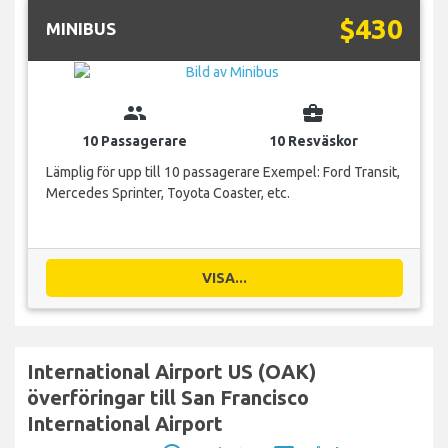
$430
MINIBUS
group
business_center
10 Passagerare
10 Resväskor
Lämplig för upp till 10 passagerare Exempel: Ford Transit,
Mercedes Sprinter, Toyota Coaster, etc.
VISA...
International Airport US (OAK)
överföringar till San Francisco
International Airport