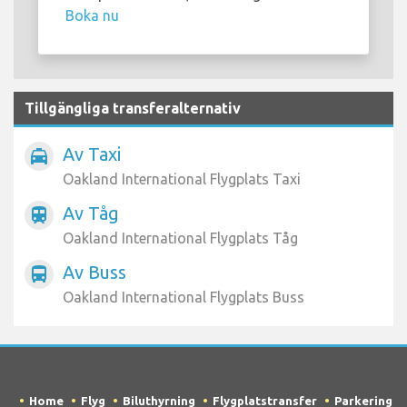
Boka nu
Tillgängliga transferalternativ
Av Taxi
local_taxi
Oakland International Flygplats Taxi
Av Tåg
train
Oakland International Flygplats Tåg
Av Buss
directions_bus
Oakland International Flygplats Buss
Home
Flyg
Biluthyrning
Flygplatstransfer
Parkering