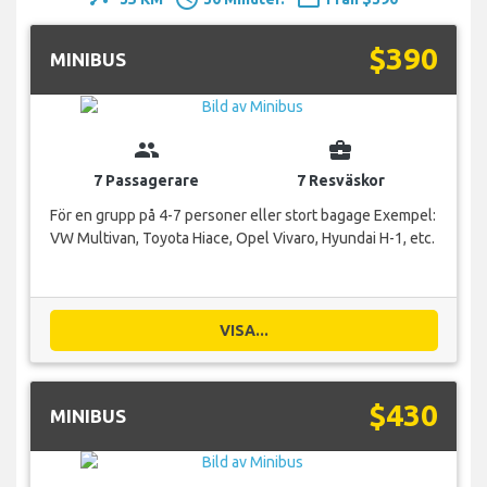
$390
MINIBUS
group
business_center
7 Passagerare
7 Resväskor
För en grupp på 4-7 personer eller stort bagage Exempel:
VW Multivan, Toyota Hiace, Opel Vivaro, Hyundai H-1, etc.
VISA...
$430
MINIBUS