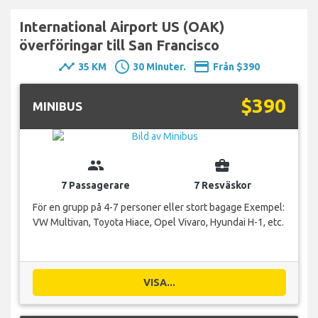
International Airport US (OAK)
överföringar till San Francisco
timeline
schedule
payment
35 KM
30 Minuter.
Från $390
$390
MINIBUS
group
business_center
7 Passagerare
7 Resväskor
För en grupp på 4-7 personer eller stort bagage Exempel:
VW Multivan, Toyota Hiace, Opel Vivaro, Hyundai H-1, etc.
VISA...