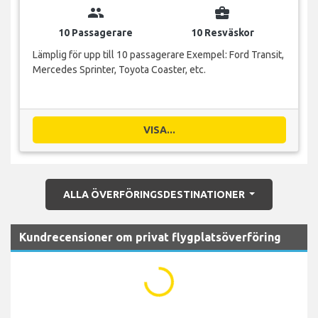
group
business_center
10 Passagerare
10 Resväskor
Lämplig för upp till 10 passagerare Exempel: Ford Transit,
Mercedes Sprinter, Toyota Coaster, etc.
VISA...
ALLA ÖVERFÖRINGSDESTINATIONER
Kundrecensioner om privat flygplatsöverföring
...