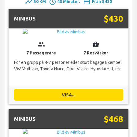
timeline
schedule
payment
50 KM
40 Minuter.
Från $430
$430
MINIBUS
group
business_center
7 Passagerare
7 Resväskor
För en grupp på 4-7 personer eller stort bagage Exempel:
VW Multivan, Toyota Hiace, Opel Vivaro, Hyundai H-1, etc.
VISA...
$468
MINIBUS