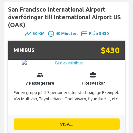
San Francisco International Airport
överföringar till International Airport US
(OAK)
timeline
schedule
payment
50 KM
40 Minuter.
Från $430
$430
MINIBUS
group
business_center
7 Passagerare
7 Resväskor
För en grupp på 4-7 personer eller stort bagage Exempel:
VW Multivan, Toyota Hiace, Opel Vivaro, Hyundai H-1, etc.
VISA...