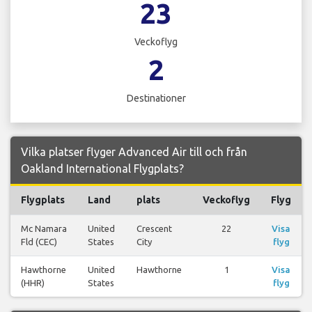
23
Veckoflyg
2
Destinationer
Vilka platser flyger Advanced Air till och från
Oakland International Flygplats?
Flygplats
Land
plats
Veckoflyg
Flyg
Mc Namara
United
Crescent
22
Visa
Fld (CEC)
States
City
flyg
Hawthorne
United
Hawthorne
1
Visa
(HHR)
States
flyg