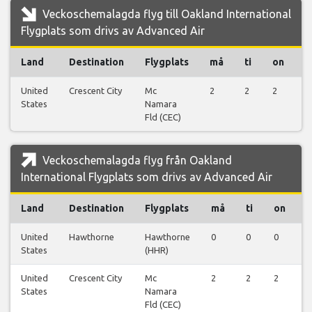
Veckoschemalagda flyg till Oakland International
Flygplats som drivs av Advanced Air
Land
Destination
Flygplats
må
ti
on
t
United
Crescent City
Mc
2
2
2
1
States
Namara
Fld (CEC)
Veckoschemalagda flyg från Oakland
International Flygplats som drivs av Advanced Air
Land
Destination
Flygplats
må
ti
on
t
United
Hawthorne
Hawthorne
0
0
0
0
States
(HHR)
United
Crescent City
Mc
2
2
2
1
States
Namara
Fld (CEC)