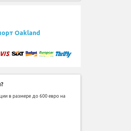
порт Oakland
н?
ии в размере до 600 евро на