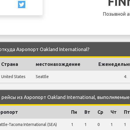
FIN
Позывной а
 откуда Аэропорт Oakland International?
Страна
местонахождение
Еженедельн
United States
Seattle
4
ейсы из Аэропорт Oakland International, выполняемые 
эропорт
Пн
Вт
Ср
Чт
Пт
ttle-Tacoma International (SEA)
1
1
0
1
1