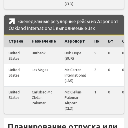
(CLD)
Еженедельные регулярные рейсы из Аэропорт
Oakland International, выполняемые Jsx
Страна
Назначение
Аэропорт
Пн
Вт
Ср
United
Burbank
Bob Hope
5
0
0
States
(BUR)
United
Las Vegas
Mc Carran
2
0
0
States
International
(LAS)
United
Carlsbad Mc
Mc Clellan-
1
0
0
States
Clellan
Palomar
Palomar
Airport
(CLD)
Планирование отпуска или