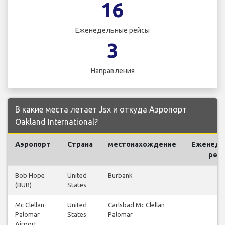
16
Еженедельные рейсы
3
Направления
В какие места летает Jsx и откуда Аэропорт
Oakland International?
Аэропорт
Страна
местонахождение
Еженеде
рей
Bob Hope
United
Burbank
10
(BUR)
States
Mc Clellan-
United
Carlsbad Mc Clellan
2
Palomar
States
Palomar
Airport