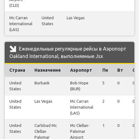
(CLD)
Mc Carran
United
Las Vegas
4
International
States
(LAS)
Еженедельные регулярные рейсы в Аэропорт
Oakland International, выполняемые Jsx
Страна
Назначение
Аэропорт
Пн
Вт
Ср
United
Burbank
Bob Hope
5
0
0
States
(BUR)
United
Las Vegas
Mc Carran
2
0
0
States
International
(LAS)
United
Carlsbad Mc
Mc Clellan-
1
0
0
States
Clellan
Palomar
Palomar
Airport