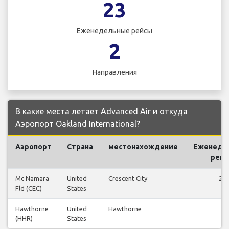
23
Еженедельные рейсы
2
Направления
В какие места летает Advanced Air и откуда
Аэропорт Oakland International?
Аэропорт
Страна
местонахождение
Еженеде
рей
Mc Namara
United
Crescent City
22
Fld (CEC)
States
Hawthorne
United
Hawthorne
1
(HHR)
States