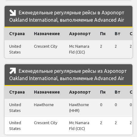
Еженедельные регулярные рейсы в Аэропорт
Oakland International, выполняемые Advanced Air
Страна
Назначение
Аэропорт
Пн
Вт
Ср
United
Crescent City
Mc Namara
2
2
2
States
Fld (CEC)
Еженедельные регулярные рейсы из Аэропорт
Oakland International, выполняемые Advanced Air
Страна
Назначение
Аэропорт
Пн
Вт
Ср
United
Hawthorne
Hawthorne
0
0
0
States
(HHR)
United
Crescent City
Mc Namara
2
2
2
States
Fld (CEC)