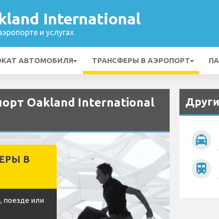
land International
эропорте и услугах
ОКАТ АВТОМОБИЛЯ
ТРАНСФЕРЫ В АЭРОПОРТ
ПА
Други
орт Oakland International
local_taxi
ЕРЫ В
train
, поезде или