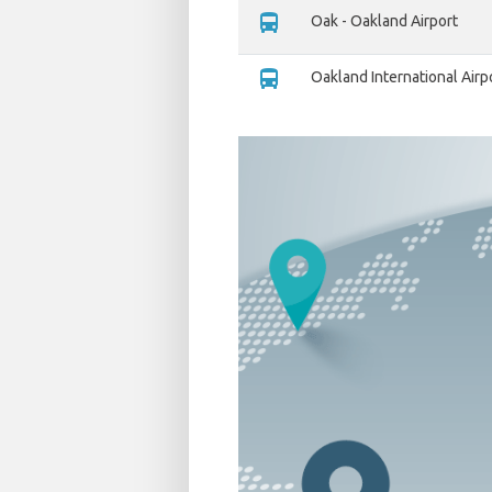
directions_bus
Oak - Oakland Airport
directions_bus
Oakland International Airp