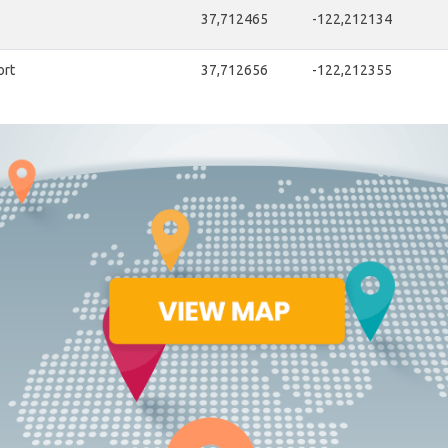
37,712465
-122,212134
ort
37,712656
-122,212355