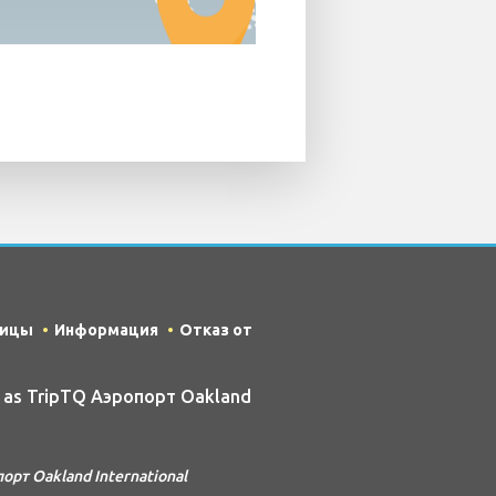
ницы
Информация
Отказ от
n as TripTQ Аэропорт Oakland
т Oakland International