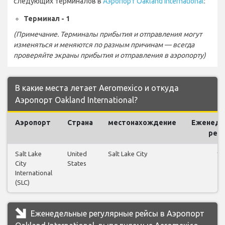
следующих терминалов в
Аэропорт Oakland International
:
Терминал - 1
(Примечание. Терминалы прибытия и отправления могут
изменяться и меняются по разным причинам — всегда
проверяйте экраны прибытия и отправления в аэропорту)
В какие места летает Aeromexico и откуда
Аэропорт Oakland International?
Аэропорт
Страна
местонахождение
Еженеде
рей
Salt Lake
United
Salt Lake City
13
City
States
International
(SLC)
Еженедельные регулярные рейсы в Аэропорт