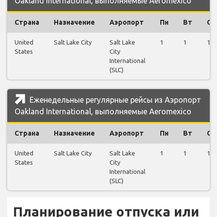
Oakland International, выполняемые Aeromexico
Страна
Назначение
Аэропорт
Пн
Вт
Ср
United
Salt Lake City
Salt Lake
1
1
1
States
City
International
(SLC)
Еженедельные регулярные рейсы из Аэропорт
Oakland International, выполняемые Aeromexico
Страна
Назначение
Аэропорт
Пн
Вт
Ср
United
Salt Lake City
Salt Lake
1
1
1
States
City
International
(SLC)
Планирование отпуска или