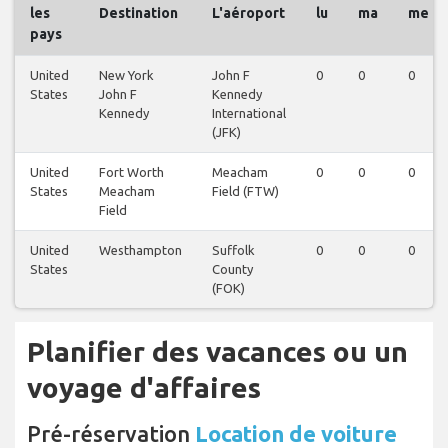
les
Destination
L'aéroport
lu
ma
me
pays
United
New York
John F
0
0
0
States
John F
Kennedy
Kennedy
International
(JFK)
United
Fort Worth
Meacham
0
0
0
States
Meacham
Field (FTW)
Field
United
Westhampton
Suffolk
0
0
0
States
County
(FOK)
Planifier des vacances ou un
voyage d'affaires
Pré-réservation
Location de voiture