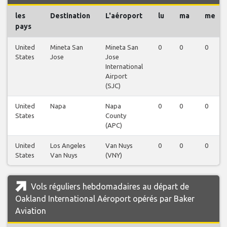
les
Destination
L'aéroport
lu
ma
me
pays
United
Mineta San
Mineta San
0
0
0
States
Jose
Jose
International
Airport
(SJC)
United
Napa
Napa
0
0
0
States
County
(APC)
United
Los Angeles
Van Nuys
0
0
0
States
Van Nuys
(VNY)
Vols réguliers hebdomadaires au départ de
Oakland International Aéroport opérés par Baker
Aviation