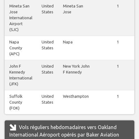
Mineta San
United
Mineta San
1
Jose
States
Jose
International
Airport
(SJC)
Napa
United
Napa
1
County
States
(APC)
John F
United
New York John
1
Kennedy
States
F Kennedy
International
(JFK)
Suffolk
United
Westhampton
1
County
States
(FOK)
Vols réguliers hebdomadaires vers Oakland
International Aéroport opérés par Baker Aviation