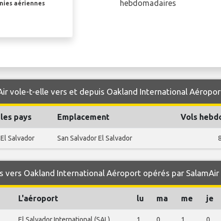
hebdomadaires
gnies aériennes
ir vole-t-elle vers et depuis Oakland International Aéropor
les pays
Emplacement
Vols hebd
El Salvador
San Salvador El Salvador
 vers Oakland International Aéroport opérés par SalamAir
L'aéroport
lu
ma
me
je
El Salvador International (SAL)
1
0
1
0