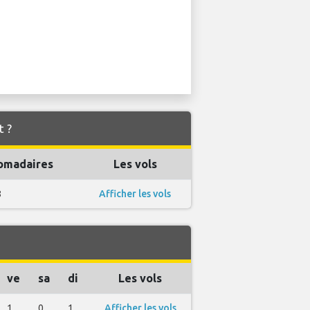
t ?
omadaires
Les vols
8
Afficher les vols
ve
sa
di
Les vols
1
0
1
Afficher les vols