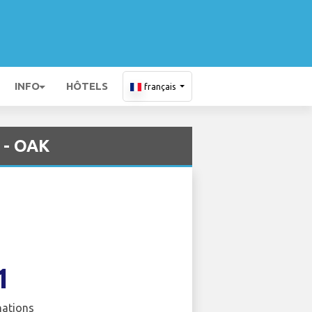
INFO
HÔTELS
français
 - OAK
1
nations