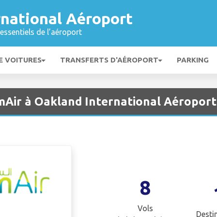
rnational Aéroport
essentiels de l’aéroport
E VOITURES
TRANSFERTS D'AÉROPORT
PARKING
mAir à Oakland International Aéroport
8
Vols
Desti