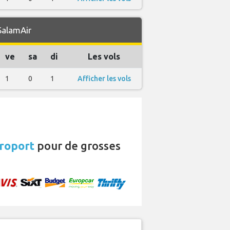
SalamAir
ve
sa
di
Les vols
1
0
1
Afficher les vols
éroport
pour de grosses