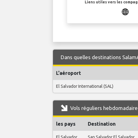
Liens utiles vers les compa
Dans quelles destinations SalamA
L'aéroport
El Salvador International (SAL)
Vols réguliers hebdomadaires
les pays
Destination
El Salvador
San Salvador El Salvador