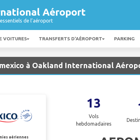
rnational Aéroport
essentiels de l’aéroport
E VOITURES
TRANSFERTS D'AÉROPORT
PARKING
mexico à Oakland International Aérop
13
Vols
Desti
hebdomadaires
gnies aériennes