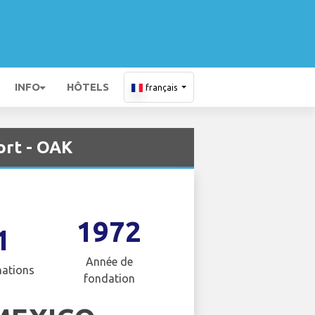
INFO
HÔTELS
français
ort - OAK
1972
1
Année de
nations
fondation