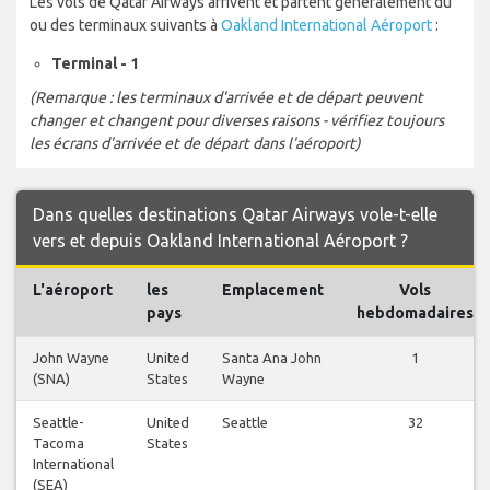
Les vols de Qatar Airways arrivent et partent généralement du
ou des terminaux suivants à
Oakland International Aéroport
:
Terminal - 1
(Remarque : les terminaux d'arrivée et de départ peuvent
changer et changent pour diverses raisons - vérifiez toujours
les écrans d'arrivée et de départ dans l'aéroport)
Dans quelles destinations Qatar Airways vole-t-elle
vers et depuis Oakland International Aéroport ?
L'aéroport
les
Emplacement
Vols
pays
hebdomadaires
John Wayne
United
Santa Ana John
1
(SNA)
States
Wayne
Seattle-
United
Seattle
32
Tacoma
States
International
(SEA)