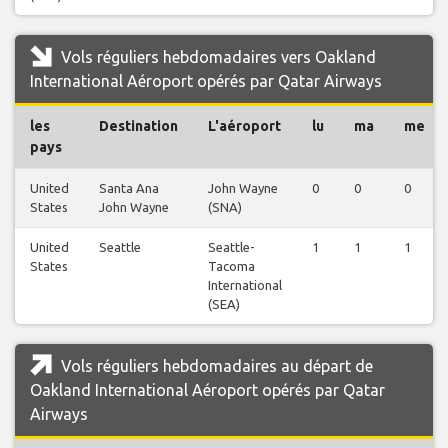
Vols réguliers hebdomadaires vers Oakland
International Aéroport opérés par Qatar Airways
les
Destination
L'aéroport
lu
ma
me
pays
United
Santa Ana
John Wayne
0
0
0
States
John Wayne
(SNA)
United
Seattle
Seattle-
1
1
1
States
Tacoma
International
(SEA)
Vols réguliers hebdomadaires au départ de
Oakland International Aéroport opérés par Qatar
Airways