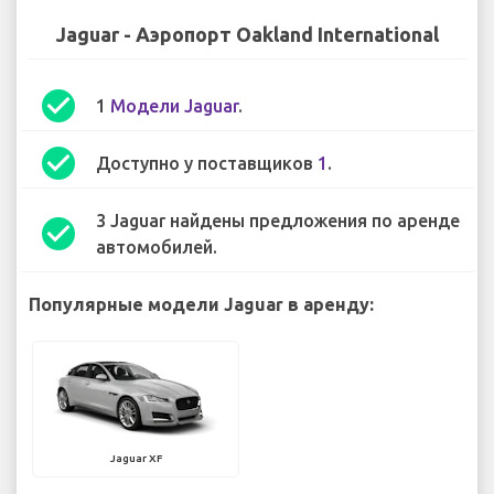
Jaguar - Аэропорт Oakland International
check_circle
1
Модели Jaguar
.
check_circle
Доступно у поставщиков
1
.
3 Jaguar найдены предложения по аренде
check_circle
автомобилей.
Популярные модели Jaguar в аренду:
Jaguar XF