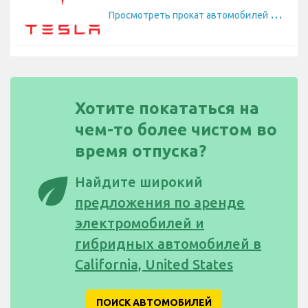
П
росмотреть прокат автомобилей Tesla
Хотите покататься на
чем-то более чистом во
время отпуска?
eco
Найдите широкий
предложения по аренде
электромобилей и
гибридных автомобилей в
California, United States
ПОИСК АВТОМОБИЛЕЙ