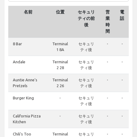
名前
位置
セキュリ
営
電
ティの前
業
話
後
時
間
8 Bar
Terminal
セキュリ
-
-
1 8A
ティ後
Andale
Terminal
セキュリ
-
-
2 28
ティ後
Auntie Anne's
Terminal
セキュリ
-
-
Pretzels
2 26
ティ後
Burger King
-
セキュリ
-
-
ティ後
California Pizza
-
セキュリ
-
-
Kitchen
ティ後
Chili's Too
Terminal
セキュリ
-
-