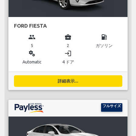
FORD FIESTA
group
business_center
local_gas_station
5
2
ガソリン
miscellaneous_services
login
Automatic
4 ドア
詳細表示...
フルサイズ