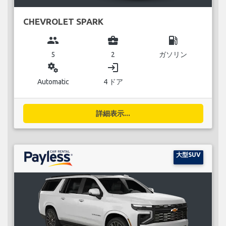
CHEVROLET SPARK
group
business_center
local_gas_station
5
2
ガソリン
miscellaneous_services
login
Automatic
4 ドア
詳細表示...
大型SUV