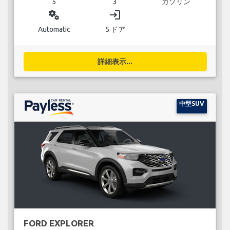
5
3
ガソリン
miscellaneous_services
login
Automatic
5 ドア
詳細表示...
中型SUV
FORD EXPLORER