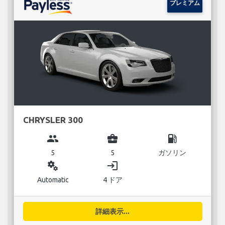
プレミアム
CHRYSLER 300
group
business_center
local_gas_station
5
5
ガソリン
miscellaneous_services
login
Automatic
4 ドア
詳細表示...