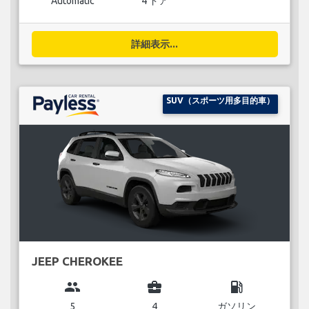
Automatic
4 ドア
詳細表示...
SUV（スポーツ用多目的車）
JEEP CHEROKEE
group
business_center
local_gas_station
5
4
ガソリン