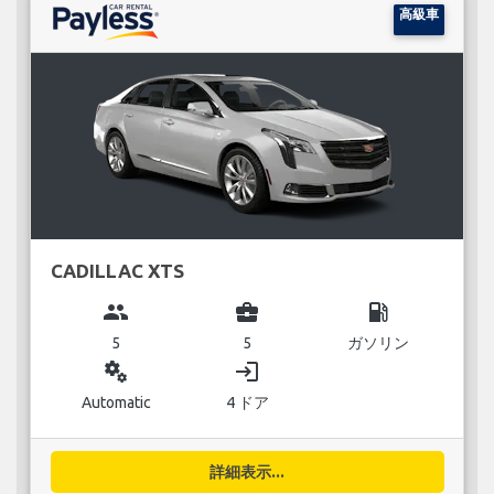
高級車
CADILLAC XTS
group
business_center
local_gas_station
5
5
ガソリン
miscellaneous_services
login
Automatic
4 ドア
詳細表示...