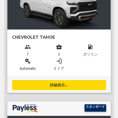
CHEVROLET TAHOE
group
business_center
local_gas_station
7
3
ガソリン
miscellaneous_services
login
Automatic
5 ドア
詳細表示...
スタンダード