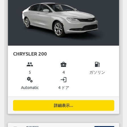
CHRYSLER 200
group
business_center
local_gas_station
5
4
ガソリン
miscellaneous_services
login
Automatic
4 ドア
詳細表示...