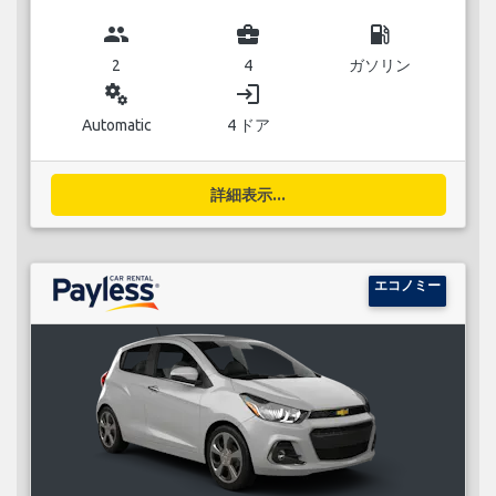
group
business_center
local_gas_station
2
4
ガソリン
miscellaneous_services
login
Automatic
4 ドア
詳細表示...
エコノミー