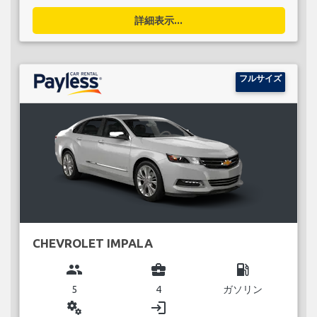
詳細表示...
フルサイズ
CHEVROLET IMPALA
group
business_center
local_gas_station
5
4
ガソリン
miscellaneous_services
login