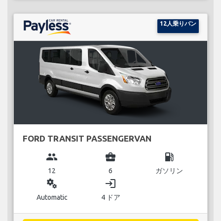
12人乗りバン
FORD TRANSIT PASSENGERVAN
group
business_center
local_gas_station
12
6
ガソリン
miscellaneous_services
login
Automatic
4 ドア