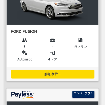
FORD FUSION
group
business_center
local_gas_station
5
4
ガソリン
miscellaneous_services
login
Automatic
4 ドア
詳細表示...
コンバーチブル