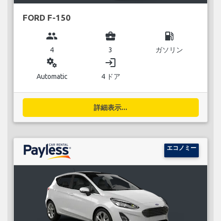
FORD F-150
group
business_center
local_gas_station
4
3
ガソリン
miscellaneous_services
login
Automatic
4 ドア
詳細表示...
エコノミー