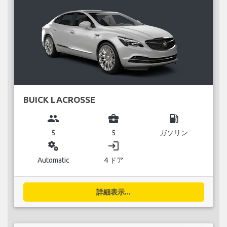
BUICK LACROSSE
group
business_center
local_gas_station
5
5
ガソリン
miscellaneous_services
login
Automatic
4 ドア
詳細表示...