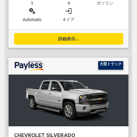
5
4
ガソリン
miscellaneous_services
login
Automatic
4 ドア
詳細表示...
大型トラック
CHEVROLET SILVERADO