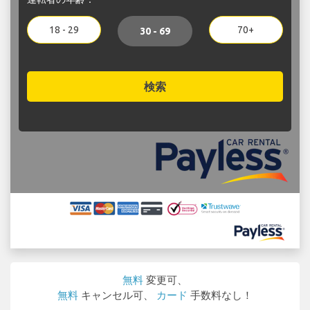
18 - 29
70+
30 - 69
検索
無料
変更可、
無料
キャンセル可、
カード
手数料なし！