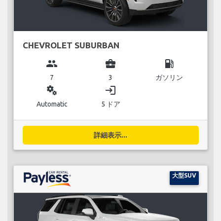
CHEVROLET SUBURBAN
group
business_center
local_gas_station
7
3
ガソリン
miscellaneous_services
login
Automatic
5 ドア
詳細表示...
大型SUV