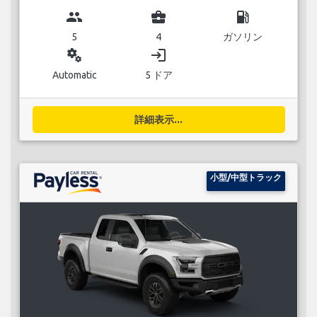
group
business_center
local_gas_station
5
4
ガソリン
miscellaneous_services
login
Automatic
5 ドア
詳細表示...
小型/中型トラック