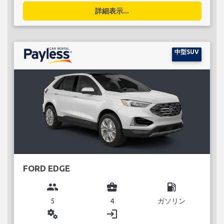
詳細表示...
中型SUV
FORD EDGE
group
business_center
local_gas_station
5
4
ガソリン
miscellaneous_services
login