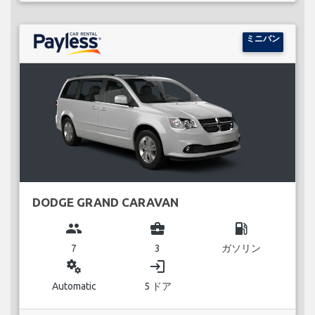
ミニバン
DODGE GRAND CARAVAN
group
business_center
local_gas_station
7
3
ガソリン
miscellaneous_services
login
Automatic
5 ドア