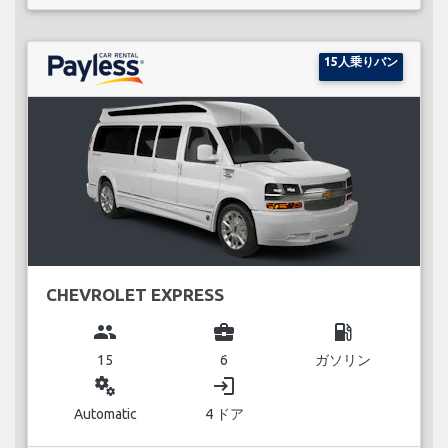
15人乗りバン
CHEVROLET EXPRESS
group
business_center
local_gas_station
15
6
ガソリン
miscellaneous_services
login
Automatic
4 ドア