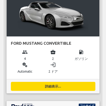
FORD MUSTANG CONVERTIBLE
group
business_center
local_gas_station
4
2
ガソリン
miscellaneous_services
login
Automatic
2 ドア
詳細表示...
フルサイズ