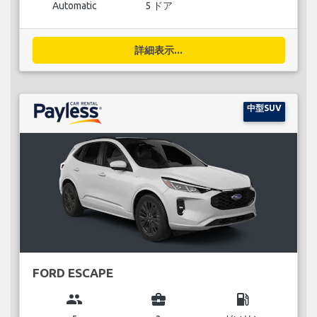
Automatic
5 ドア
詳細表示...
中型SUV
FORD ESCAPE
group
business_center
local_gas_station