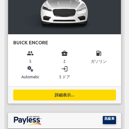
BUICK ENCORE
group
business_center
local_gas_station
5
2
ガソリン
miscellaneous_services
login
Automatic
5 ドア
詳細表示...
高級車