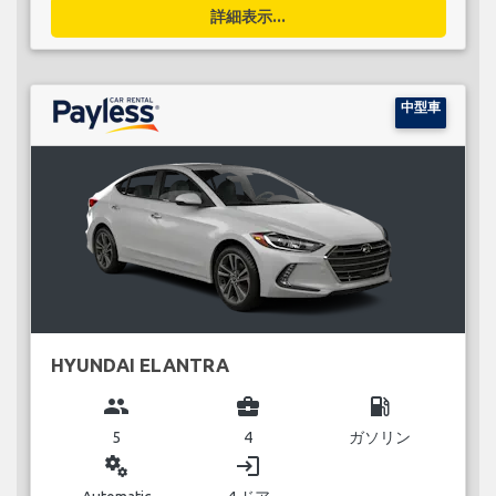
詳細表示...
中型車
HYUNDAI ELANTRA
group
business_center
local_gas_station
5
4
ガソリン
miscellaneous_services
login