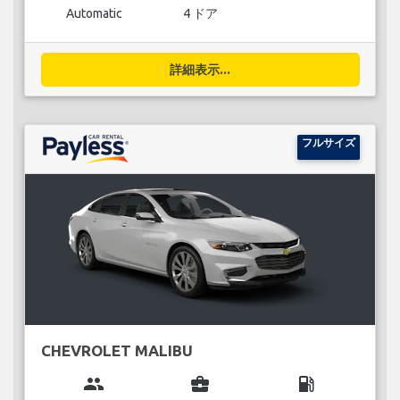
Automatic
4 ドア
詳細表示...
フルサイズ
CHEVROLET MALIBU
group
business_center
local_gas_station