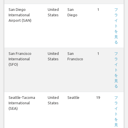
San Diego
United
San
1
フ
International
States
Diego
ラ
Airport (SAN)
イ
ト
を
見
る
San Francisco
United
San
1
フ
International
States
Francisco
ラ
(SFO)
イ
ト
を
見
る
Seattle-Tacoma
United
Seattle
19
フ
International
States
ラ
(SEA)
イ
ト
を
見