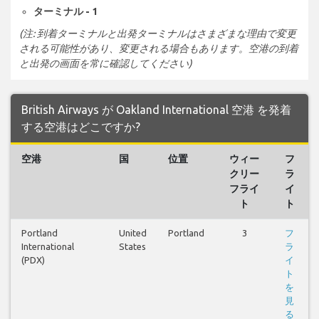
ターミナル - 1
(注: 到着ターミナルと出発ターミナルはさまざまな理由で変更
される可能性があり、変更される場合もあります。空港の到着
と出発の画面を常に確認してください)
British Airways が Oakland International 空港 を発着
する空港はどこですか?
空港
国
位置
ウィー
フ
クリー
ラ
フライ
イ
ト
ト
Portland
United
Portland
3
フ
International
States
ラ
(PDX)
イ
ト
を
見
る