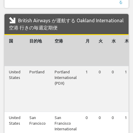
る
British Airways が運航する Oakland International
空港 行きの毎週定期便
国
目的地
空港
月
火
水
木
United
Portland
Portland
1
0
0
1
States
International
(PDX)
United
San
San
0
0
0
1
States
Francisco
Francisco
International