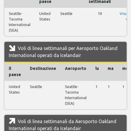
paese
settimanali
Seattle-
United
Seattle
19
Visual
Tacoma
States
vol
International
(SEA)
Voli di linea settimanali per Aeroporto Oakland
International operati da Icelandair
il
Destinazione
Aeroporto
lu
ma
me
paese
United
Seattle
Seattle-
1
1
1
States
Tacoma
International
(SEA)
Voli di linea settimanali da Aeroporto Oakland
International operati da Icelandair