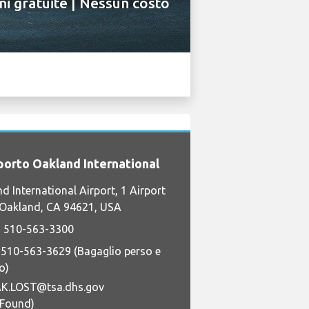
ni gratuite | Nessun costo
orto Oakland International
d International Airport, 1 Airport
 Oakland, CA 94621, USA
 510-563-3300
 510-563-3629 (Bagaglio perso e
o)
K.LOST@tsa.dhs.gov
+Found)