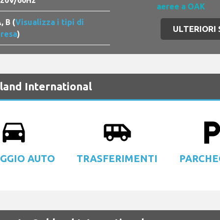
20V/60Hz
aeree a OAK
, B (
Visualizza i tipi di
ULTERIORI
resa
)
land International
drive_eta
airport_shuttle
local_park
GGIO AUTO
TRASFERIMENTI
PARCHE