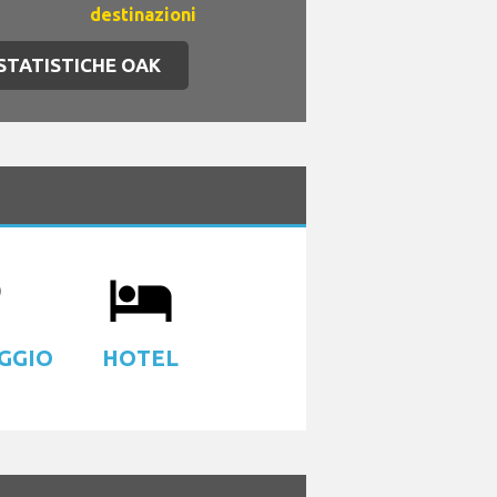
destinazioni
 STATISTICHE OAK
ing
local_hotel
GGIO
HOTEL