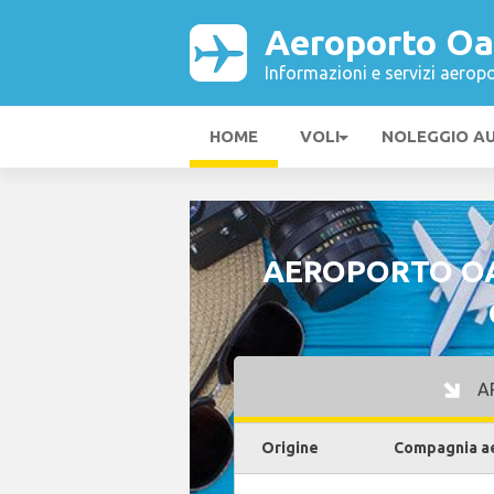
Aeroporto Oa
Informazioni e servizi aeropo
HOME
VOLI
NOLEGGIO A
AEROPORTO OA
AR
Origine
Compagnia a