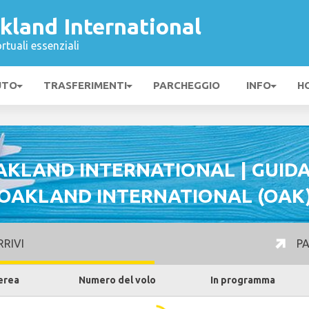
kland International
rtuali essenziali
UTO
TRASFERIMENTI
PARCHEGGIO
INFO
H
KLAND INTERNATIONAL | GUID
OAKLAND INTERNATIONAL (OAK
RIVI
PA
erea
Numero del volo
In programma