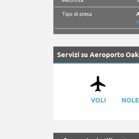
elettricità
1
Tipo di presa
A
p
Servizi su Aeroporto Oak
airplanemode_active
VOLI
NOLE