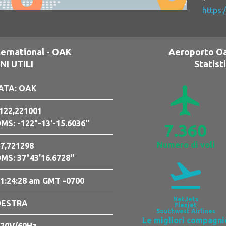
https:
ernational - OAK
Aeroporto Oa
I UTILI
Statist
airplanemode_active
ATA: OAK
122,221001
MS: -122°-13'-15.6036''
7.360
Numero di voli
7,721298
MS: 37°43'16.6728''
flight_takeoff
1:24:29 am GMT -0700
NetJets
DESTRA
Flexjet
Southwest Airlines
Le migliori compagni