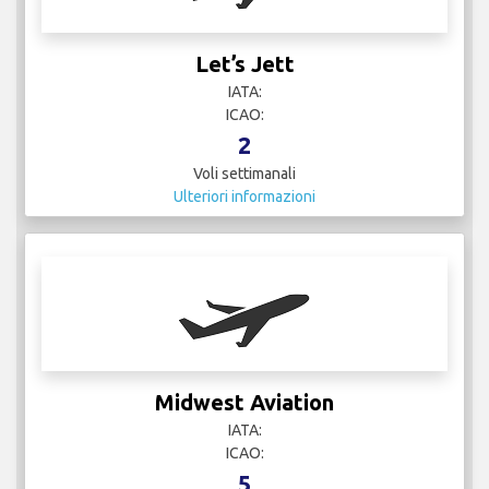
Let’s Jett
IATA:
ICAO:
2
Voli settimanali
Ulteriori informazioni
Midwest Aviation
IATA:
ICAO:
5