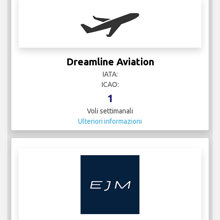
Dreamline Aviation
IATA:
ICAO:
1
Voli settimanali
Ulteriori informazioni