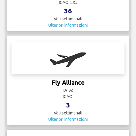
ICAO: LXJ
36
Voli settimanali
Ulteriori informazioni
Fly Alliance
IATA:
ICAO:
3
Voli settimanali
Ulteriori informazioni