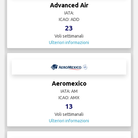
Advanced Air
IATA:
ICAO: ADD
23
Voli settimanali
Ulteriori informazioni
Aeromexico
IATA: AM
ICAO: AMX
13
Voli settimanali
Ulteriori informazioni