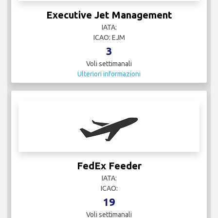
Executive Jet Management
IATA:
ICAO: EJM
3
Voli settimanali
Ulteriori informazioni
FedEx Feeder
IATA:
ICAO:
19
Voli settimanali