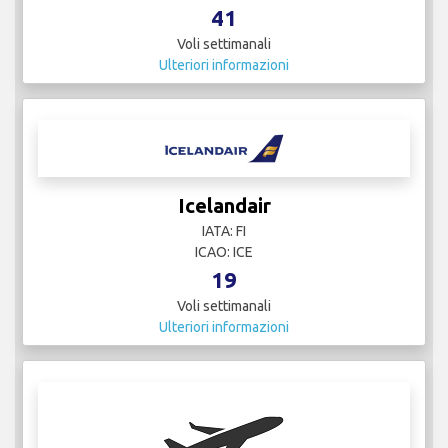
41
Voli settimanali
Ulteriori informazioni
Icelandair
IATA: FI
ICAO: ICE
19
Voli settimanali
Ulteriori informazioni