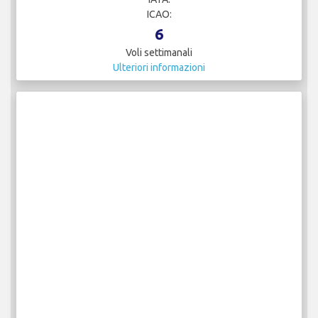
ICAO:
6
Voli settimanali
Ulteriori informazioni