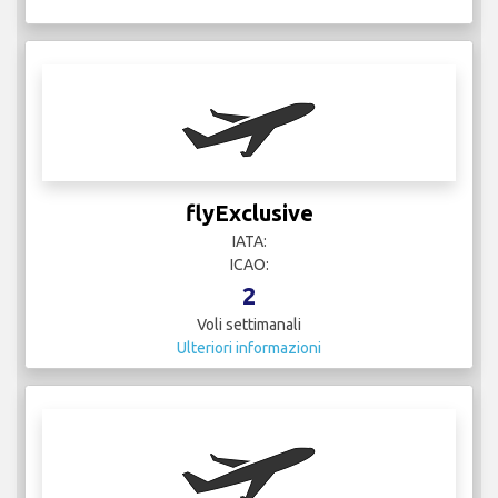
flyExclusive
IATA:
ICAO:
2
Voli settimanali
Ulteriori informazioni