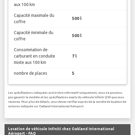
aux 100 km
Capacité maximale du
500 l
coffre
Capacité minimale du
500 l
coffre
Consommation de
carburant en conduite
7 l
mixte aux 100 km
nombre de places
5
Les spécifications indiquées sont à titre informatif uniquement, nous ne pouvons
pas garantir le modèle et les spécifications exacts du véhicule Infiniti Q50 que vous
recevrez. Pour plus de détails, vous devez vérifier auprès de la société de location de
voitures indiquée sur Oakland International Aéroport.
Location de véhicule Infiniti chez Oakland International
Aéroport - FAQ