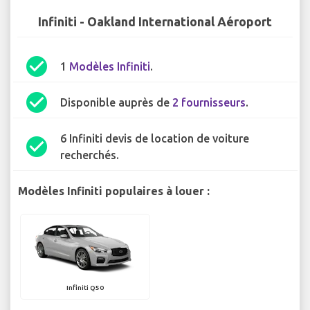
Infiniti - Oakland International Aéroport
check_circle
1
Modèles Infiniti
.
check_circle
Disponible auprès de
2 fournisseurs
.
6 Infiniti devis de location de voiture
check_circle
recherchés.
Modèles Infiniti populaires à louer :
Infiniti Q50