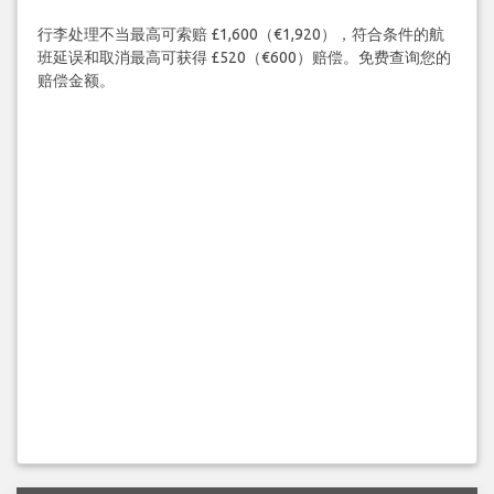
行李处理不当最高可索赔 £1,600（€1,920），符合条件的航
班延误和取消最高可获得 £520（€600）赔偿。免费查询您的
赔偿金额。