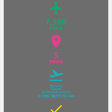
airplanemode_active
7,360
航班数量
location_on
5
国家数量
flight_takeoff
NetJets
Flexjet
Southwest Airlines
在 的热门航空公司 OAK
check