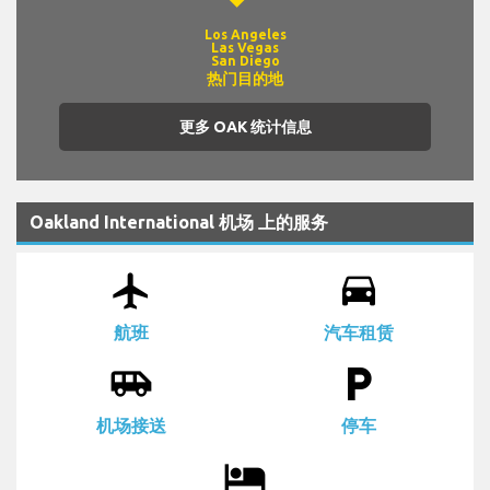
Los Angeles
Las Vegas
San Diego
热门目的地
更多 OAK 统计信息
Oakland International 机场 上的服务
airplanemode_active
drive_eta
航班
汽车租赁
airport_shuttle
local_parking
机场接送
停车
local_hotel