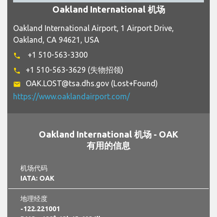
Oakland International 机场
Oakland International Airport, 1 Airport Drive,
Oakland, CA 94621, USA
+1 510-563-3300
phone
+1 510-563-3629 (失物招领)
phone
OAK.LOST@tsa.dhs.gov (Lost+Found)
email
https://www.oaklandairport.com/
Oakland International 机场 - OAK
有用的信息
机场代码
IATA: OAK
地理经度
-122.221001