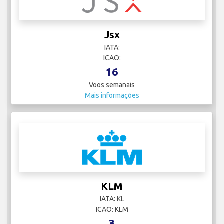
Jsx
IATA:
ICAO:
16
Voos semanais
Mais informações
KLM
IATA: KL
ICAO: KLM
3