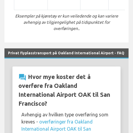
Eksempler på kjøretøy er kun veiledende og kan variere
avhengig av tilgjengelighet på tidspunktet for
overføringen..
Privat flyplasstransport på Oakland International Airport - FAQ
question_answer
Hvor mye koster det å
overføre fra Oakland
International Airport OAK til San
Francisco?
Avhengig av hvilken type overføring som
kreves -
overføringer fra Oakland
International Airport OAK til San