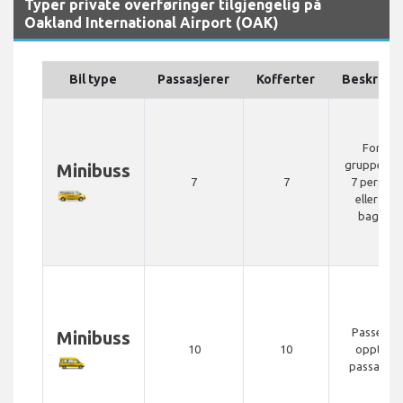
Typer private overføringer tilgjengelig på
Oakland International Airport (OAK)
Bil type
Passasjerer
Kofferter
Beskrivel
For en
gruppe på 
Minibuss
7
7
7 persone
eller stor
bagasje
Passer fo
Minibuss
10
10
opptil 10
passasjer