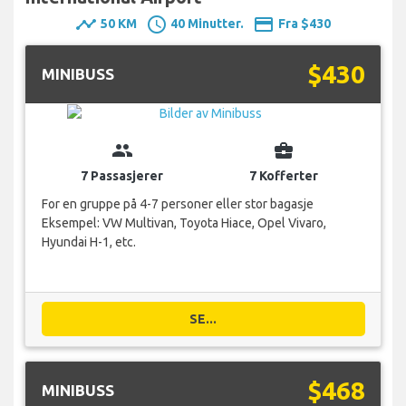
timeline
schedule
payment
50 KM
40 Minutter.
Fra $430
$430
MINIBUSS
group
business_center
7 Passasjerer
7 Kofferter
For en gruppe på 4-7 personer eller stor bagasje
Eksempel: VW Multivan, Toyota Hiace, Opel Vivaro,
Hyundai H-1, etc.
SE...
$468
MINIBUSS