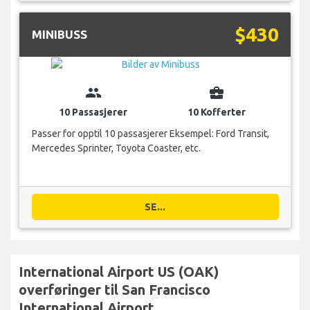
$430
MINIBUSS
group
business_center
10 Passasjerer
10 Kofferter
Passer for opptil 10 passasjerer Eksempel: Ford Transit,
Mercedes Sprinter, Toyota Coaster, etc.
SE...
International Airport US (OAK)
overføringer til San Francisco
International Airport