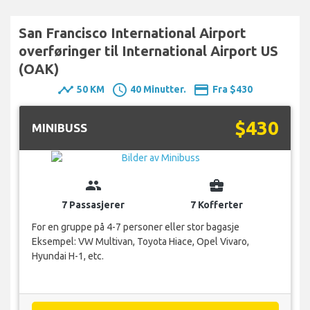
San Francisco International Airport
overføringer til International Airport US
(OAK)
timeline
schedule
payment
50 KM
40 Minutter.
Fra $430
$430
MINIBUSS
group
business_center
7 Passasjerer
7 Kofferter
For en gruppe på 4-7 personer eller stor bagasje
Eksempel: VW Multivan, Toyota Hiace, Opel Vivaro,
Hyundai H-1, etc.