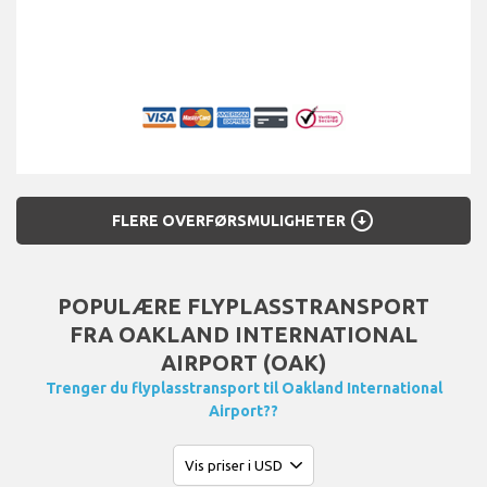
arrow_circle_down
FLERE OVERFØRSMULIGHETER
POPULÆRE FLYPLASSTRANSPORT
FRA OAKLAND INTERNATIONAL
AIRPORT (OAK)
Trenger du flyplasstransport til Oakland International
Airport??