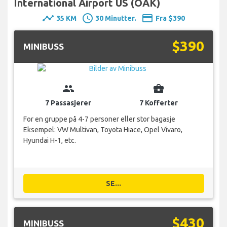
International Airport US (OAK)
timeline
schedule
payment
35 KM
30 Minutter.
Fra $390
$390
MINIBUSS
group
business_center
7 Passasjerer
7 Kofferter
For en gruppe på 4-7 personer eller stor bagasje
Eksempel: VW Multivan, Toyota Hiace, Opel Vivaro,
Hyundai H-1, etc.
SE...
$430
MINIBUSS