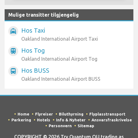
Mulige transitter tilgjengelig
Hos Taxi
local_taxi
Oakland International Airport Taxi
Hos Tog
train
Oakland International Airport Tog
Hos BUSS
directions_bus
Oakland International Airport BUSS
Home
Flyreiser
Biluthyrning
Flyplasstransport
Parkering
Hotels
Info & Nyheter
Ansvarsfraskrivelse
Personvern
Sitemap
COPYRIGHT © 2026 Try Quantum OU trading as