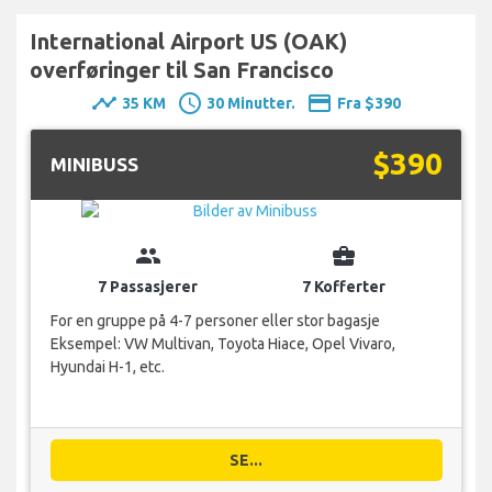
International Airport US (OAK)
overføringer til San Francisco
timeline
schedule
payment
35 KM
30 Minutter.
Fra $390
$390
MINIBUSS
group
business_center
7 Passasjerer
7 Kofferter
For en gruppe på 4-7 personer eller stor bagasje
Eksempel: VW Multivan, Toyota Hiace, Opel Vivaro,
Hyundai H-1, etc.
SE...