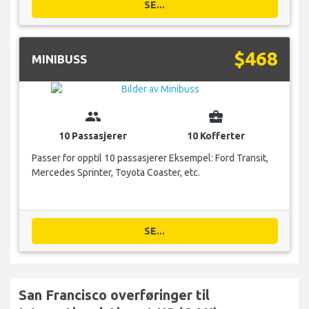
SE...
$468
MINIBUSS
group
business_center
10 Passasjerer
10 Kofferter
Passer for opptil 10 passasjerer Eksempel: Ford Transit,
Mercedes Sprinter, Toyota Coaster, etc.
SE...
San Francisco overføringer til