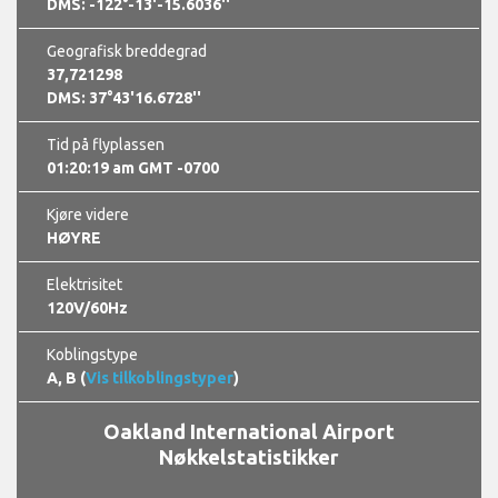
DMS: -122°-13'-15.6036''
Geografisk breddegrad
37,721298
DMS: 37°43'16.6728''
Tid på flyplassen
01:20:20 am GMT -0700
Kjøre videre
HØYRE
Elektrisitet
120V/60Hz
Koblingstype
A, B (
Vis tilkoblingstyper
)
Oakland International Airport
Nøkkelstatistikker