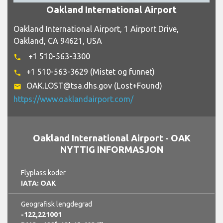
Oakland International Airport
Oakland International Airport, 1 Airport Drive,
Oakland, CA 94621, USA
+1 510-563-3300
phone
+1 510-563-3629 (Mistet og funnet)
phone
OAK.LOST@tsa.dhs.gov (Lost+Found)
email
https://www.oaklandairport.com/
Oakland International Airport - OAK
NYTTIG INFORMASJON
Flyplass koder
IATA: OAK
Geografisk lengdegrad
-122,221001