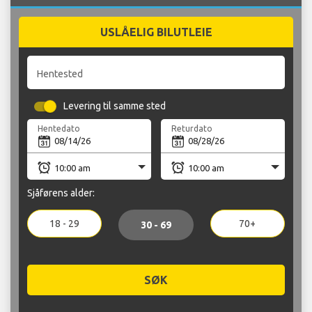
USLÅELIG BILUTLEIE
Hentested
Levering til samme sted
Hentedato
Returdato
Sjåførens alder:
18 - 29
70+
30 - 69
SØK