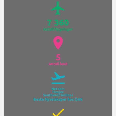
airplanemode_active
7 360
Antall flygninger
location_on
5
Antall land
flight_takeoff
NetJets
Flexjet
Southwest Airlines
Beste flyselskaper hos OAK
check