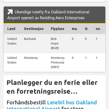
Ukentlige rutefly fra Oakland International
Airport operert av Redding Aero Enterprises
Land
Destinasjon
Flyplass
ma.
ti.
on.
United
Burbank
Bob
0
0
1
States
Hope
(BUR)
United
Monterey
Monterey
0
1
1
States
Peninsula
(MRY)
Planlegger du en ferie eller
en forretningsreise…
Forhåndsbestill
Leiebil hos Oakland
International Airport
for store