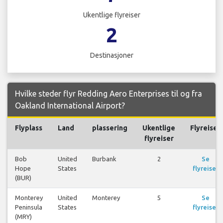
Ukentlige flyreiser
2
Destinasjoner
Hvilke steder flyr Redding Aero Enterprises til og fra
Oakland International Airport?
Flyplass
Land
plassering
Ukentlige
Flyreiser
flyreiser
Bob
United
Burbank
2
Se
Hope
States
flyreiser
(BUR)
Monterey
United
Monterey
5
Se
Peninsula
States
flyreiser
(MRY)