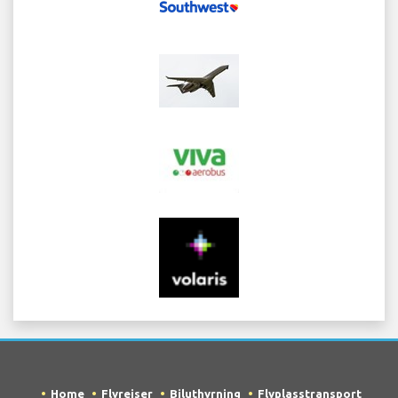
Home
Flyreiser
Biluthyrning
Flyplasstransport