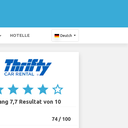
HOTELLE
Deutch
ar
star
star
star
star_border
ang 7,7 Resultat von 10
74 / 100