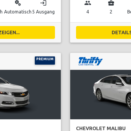
miscellaneous_services
login
group
business_center
ch
Automatisch
5 Ausgang
4
2
B
EIGEN...
DETAILS
PREMIUM
CHEVROLET MALIBU