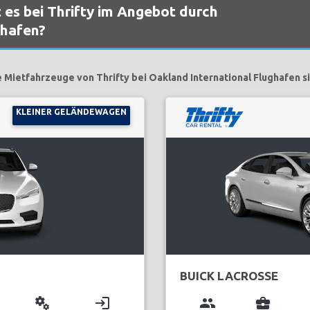
 es bei Thrifty im Angebot durch
ghafen?
e Mietfahrzeuge von Thrifty bei Oakland International Flughafen si
KLEINER GELÄNDEWAGEN
BUICK LACROSSE
miscellaneous_services
login
group
business_center