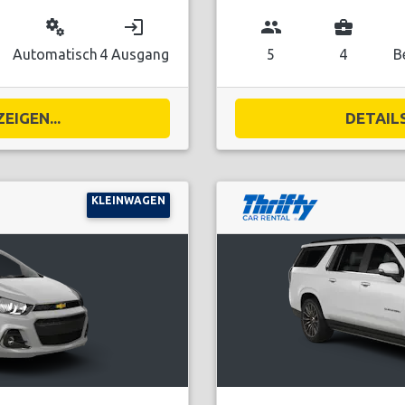
miscellaneous_services
login
group
business_center
Automatisch
4 Ausgang
5
4
B
EIGEN...
DETAILS
KLEINWAGEN