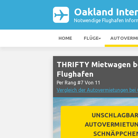
Oakland Inte
Notwendige Flughafen Infor
HOME
FLÜGE
AUTOVERM
THRIFTY Mietwagen be
Flughafen
Per Rang #7 Von 11
Vergleich der Autovermietungen bei 
UNSCHLAGBA
AUTOVERMIETUN
SCHNÄPPCHE