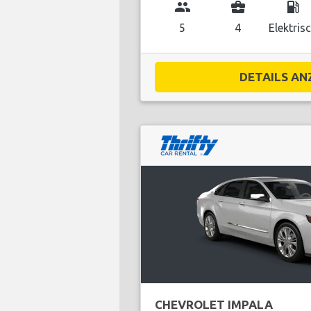
group
business_center
local_gas_station
5
4
Elektris
DETAILS ANZ
CHEVROLET IMPALA