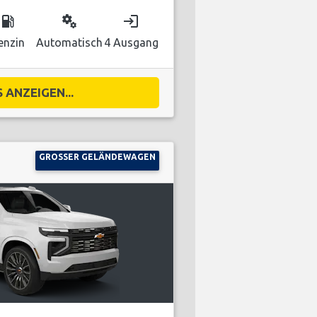
local_gas_station
miscellaneous_services
login
enzin
Automatisch
4 Ausgang
 ANZEIGEN...
GROSSER GELÄNDEWAGEN