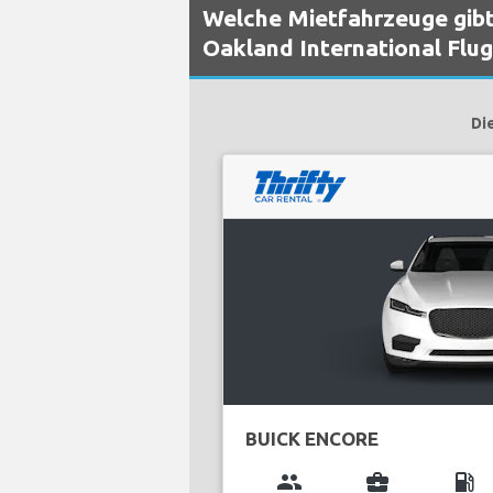
Welche Mietfahrzeuge gibt
Oakland International Flu
Di
BUICK ENCORE
group
business_center
local_gas_station